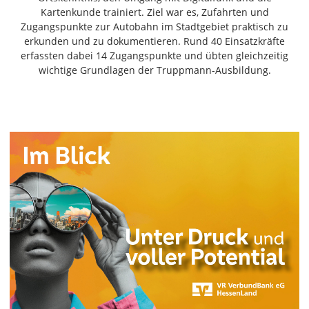
Freiensteinau
Kartenkunde trainiert. Ziel war es, Zufahrten und
Zugangspunkte zur Autobahn im Stadtgebiet praktisch zu
Gemünden
erkunden und zu dokumentieren. Rund 40 Einsatzkräfte
Grebenau
erfassten dabei 14 Zugangspunkte und übten gleichzeitig
Grebenhain
wichtige Grundlagen der Truppmann-Ausbildung.
Herbstein
Kirtorf
Lautertal
Mücke
Schwalmtal
Ulrichstein
Wartenberg
Schwalm
Fulda
Gießen