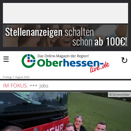
×
Suchen
…
Startseite
Blaulicht
☰
↻
Sport
Politik
Freitag, 7. August 2026
IM FOKUS:
Jobs
Bauen
© Schwenzfeier
und
Wohnen
Freizeit