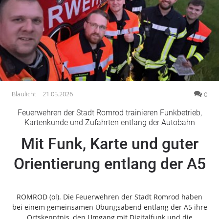
Gesellschaft
Gesundheit
Kultur
Lifestyle
Wirtschaft
Vogelsberg
Blaulicht
21.05.2026
0
Alsfeld
Feuerwehren der Stadt Romrod trainieren Funkbetrieb,
Lauterbach
Kartenkunde und Zufahrten entlang der Autobahn
Romrod
Mit Funk, Karte und guter
Homberg
Orientierung entlang der A5
Ohm
Schotten
Schlitz
ROMROD (ol). Die Feuerwehren der Stadt Romrod haben
Antrifttal
bei einem gemeinsamen Übungsabend entlang der A5 ihre
Feldatal
Ortskenntnis, den Umgang mit Digitalfunk und die