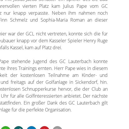
renvollen vierten Platz kam Julius Pape vom GC
atz nur knapp verpasste. Neben ihm nahmen noch
s, Finn Schmelz und Sophia-Maria Roman an dieser
 hier war der GCL nicht vertreten, konnte sich die für
eubauer knapp vor dem Kasseler Spieler Henry Ruge
alls Kassel, kam auf Platz drei.
 Pape stehende Jugend des GC Lauterbach konnte
te ihres Trainings ernten. Herr Pape wies in diesem
keit der kostenlosen Teilnahme am Kinder- und
 und freitags auf der Golfanlage in Sickendorf, hin.
ostenlosen Schnupperkurse hervor, die der Club an
hr für alle Golfinteressierten anbietet. Der nächste
attfinden. Ein großer Dank des GC Lauterbach gilt
nlage für die perfekte Organisation.