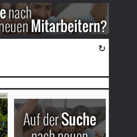
×
↻
bach