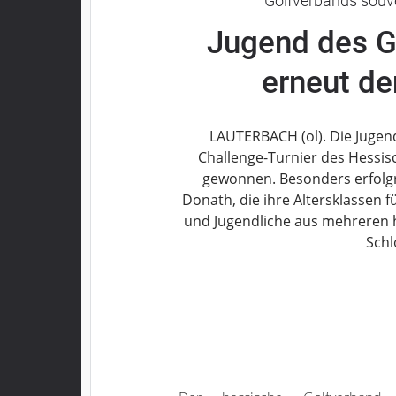
Golfverbands souve
Grebenau
Jugend des G
Grebenhain
Herbstein
erneut de
Kirtorf
Lautertal
LAUTERBACH (ol). Die Jugen
Mücke
Challenge-Turnier des Hessis
Schwalmtal
gewonnen. Besonders erfolgr
Ulrichstein
Donath, die ihre Altersklassen 
Wartenberg
und Jugendliche aus mehreren h
Schwalm
Schl
Fulda
Gießen
Impressum
Datenschutzerklärung