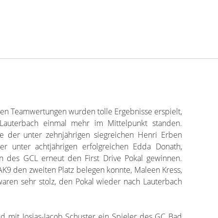
den Teamwertungen wurden tolle Ergebnisse erspielt,
Lauterbach einmal mehr im Mittelpunkt standen.
se der unter zehnjährigen siegreichen Henri Erben
er unter achtjährigen erfolgreichen Edda Donath,
 des GCL erneut den First Drive Pokal gewinnen.
AK9 den zweiten Platz belegen konnte, Maleen Kress,
aren sehr stolz, den Pokal wieder nach Lauterbach
d mit Josias-Jacob Schuster ein Spieler des GC Bad