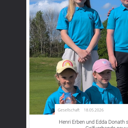
Kultur
Lifestyle
Wirtschaft
Vogelsberg
Alsfeld
Lauterbach
Romrod
Homberg
Ohm
Schotten
Schlitz
Antrifttal
Gesellschaft
18.05.2026
Feldatal
Freiensteinau
Henri Erben und Edda Donath s
Gemünden