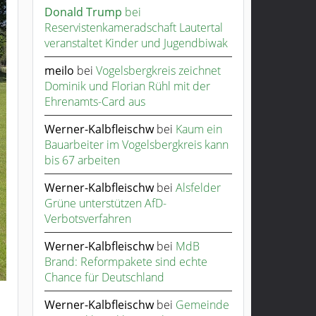
Donald Trump
bei
Reservistenkameradschaft Lautertal
veranstaltet Kinder und Jugendbiwak
meilo
bei
Vogelsbergkreis zeichnet
Dominik und Florian Rühl mit der
Ehrenamts-Card aus
Werner-Kalbfleischw
bei
Kaum ein
Bauarbeiter im Vogelsbergkreis kann
bis 67 arbeiten
Werner-Kalbfleischw
bei
Alsfelder
Grüne unterstützen AfD-
Verbotsverfahren
Werner-Kalbfleischw
bei
MdB
Brand: Reformpakete sind echte
Chance für Deutschland
Werner-Kalbfleischw
bei
Gemeinde