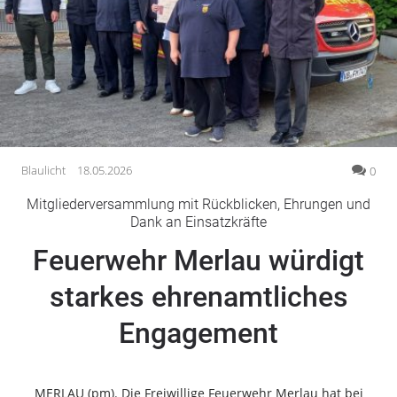
Gesellschaft
Gesundheit
Kultur
Lifestyle
Wirtschaft
Vogelsberg
Blaulicht
18.05.2026
0
Alsfeld
Mitgliederversammlung mit Rückblicken, Ehrungen und
Lauterbach
Dank an Einsatzkräfte
Romrod
Feuerwehr Merlau würdigt
Homberg
starkes ehrenamtliches
Ohm
Schotten
Engagement
Schlitz
Antrifttal
Feldatal
MERLAU (pm). Die Freiwillige Feuerwehr Merlau hat bei