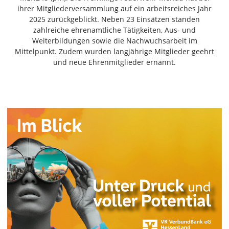
Freiensteinau
ihrer Mitgliederversammlung auf ein arbeitsreiches Jahr
2025 zurückgeblickt. Neben 23 Einsätzen standen
Gemünden
zahlreiche ehrenamtliche Tätigkeiten, Aus- und
Grebenau
Weiterbildungen sowie die Nachwuchsarbeit im
Grebenhain
Mittelpunkt. Zudem wurden langjährige Mitglieder geehrt
und neue Ehrenmitglieder ernannt.
Herbstein
Kirtorf
Lautertal
Mücke
Schwalmtal
Ulrichstein
Wartenberg
Schwalm
Fulda
Gießen