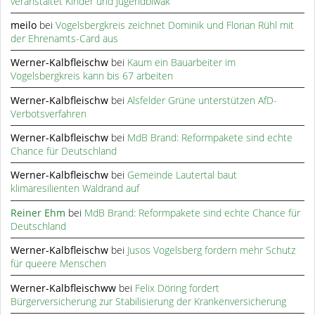
veranstaltet Kinder und Jugendbiwak
meilo
bei
Vogelsbergkreis zeichnet Dominik und Florian Rühl mit
der Ehrenamts-Card aus
Werner-Kalbfleischw
bei
Kaum ein Bauarbeiter im
Vogelsbergkreis kann bis 67 arbeiten
Werner-Kalbfleischw
bei
Alsfelder Grüne unterstützen AfD-
Verbotsverfahren
Werner-Kalbfleischw
bei
MdB Brand: Reformpakete sind echte
Chance für Deutschland
Werner-Kalbfleischw
bei
Gemeinde Lautertal baut
klimaresilienten Waldrand auf
Reiner Ehm
bei
MdB Brand: Reformpakete sind echte Chance für
Deutschland
Werner-Kalbfleischw
bei
Jusos Vogelsberg fordern mehr Schutz
für queere Menschen
Werner-Kalbfleischww
bei
Felix Döring fordert
Bürgerversicherung zur Stabilisierung der Krankenversicherung