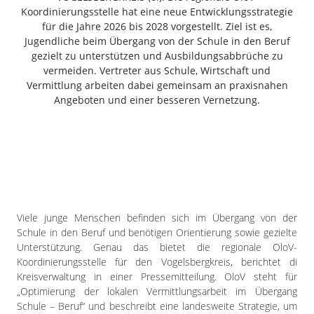
Freiensteinau
Koordinierungsstelle hat eine neue Entwicklungsstrategie
für die Jahre 2026 bis 2028 vorgestellt. Ziel ist es,
Gemünden
Jugendliche beim Übergang von der Schule in den Beruf
Grebenau
gezielt zu unterstützen und Ausbildungsabbrüche zu
Grebenhain
vermeiden. Vertreter aus Schule, Wirtschaft und
Vermittlung arbeiten dabei gemeinsam an praxisnahen
Herbstein
Angeboten und einer besseren Vernetzung.
Kirtorf
Lautertal
Mücke
Schwalmtal
Ulrichstein
Wartenberg
Viele junge Menschen befinden sich im Übergang von der
Schwalm
Schule in den Beruf und benötigen Orientierung sowie gezielte
Unterstützung. Genau das bietet die regionale OloV-
Fulda
Koordinierungsstelle für den Vogelsbergkreis, berichtet di
Gießen
Kreisverwaltung in einer Pressemitteilung. OloV steht für
„Optimierung der lokalen Vermittlungsarbeit im Übergang
Schule – Beruf“ und beschreibt eine landesweite Strategie, um