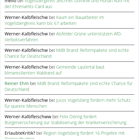
meilo
bei
Vogelsbergkreis zeichnet Dominik und Florian Rühl mit
der Ehrenamts-Card aus
Werner-Kalbfleischw
bei
Kaum ein Bauarbeiter im
Vogelsbergkreis kann bis 67 arbeiten
Werner-Kalbfleischw
bei
Alsfelder Grüne unterstützen AfD-
Verbotsverfahren
Werner-Kalbfleischw
bei
MdB Brand: Reformpakete sind echte
Chance für Deutschland
Werner-Kalbfleischw
bei
Gemeinde Lautertal baut
klimaresilienten Waldrand auf
Reiner Ehm
bei
MdB Brand: Reformpakete sind echte Chance für
Deutschland
Werner-Kalbfleischw
bei
Jusos Vogelsberg fordern mehr Schutz
für queere Menschen
Werner-Kalbfleischww
bei
Felix Döring fordert
Bürgerversicherung zur Stabilisierung der Krankenversicherung
ErlaubteKritik?
bei
Region Vogelsberg fördert 16 Projekte mit
Regionalbudget