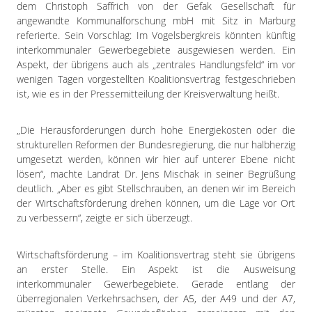
Impressum
dem Christoph Saffrich von der Gefak Gesellschaft für
angewandte Kommunalforschung mbH mit Sitz in Marburg
Datenschutzerklärung
referierte. Sein Vorschlag: Im Vogelsbergkreis könnten künftig
interkommunaler Gewerbegebiete ausgewiesen werden. Ein
Aspekt, der übrigens auch als „zentrales Handlungsfeld“ im vor
wenigen Tagen vorgestellten Koalitionsvertrag festgeschrieben
ist, wie es in der Pressemitteilung der Kreisverwaltung heißt.
„Die Herausforderungen durch hohe Energiekosten oder die
strukturellen Reformen der Bundesregierung, die nur halbherzig
umgesetzt werden, können wir hier auf unterer Ebene nicht
lösen“, machte Landrat Dr. Jens Mischak in seiner Begrüßung
deutlich. „Aber es gibt Stellschrauben, an denen wir im Bereich
der Wirtschaftsförderung drehen können, um die Lage vor Ort
zu verbessern“, zeigte er sich überzeugt.
Wirtschaftsförderung – im Koalitionsvertrag steht sie übrigens
an erster Stelle. Ein Aspekt ist die Ausweisung
interkommunaler Gewerbegebiete. Gerade entlang der
überregionalen Verkehrsachsen, der A5, der A49 und der A7,