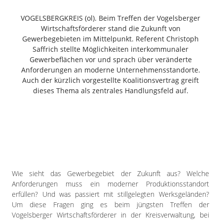
Freiensteinau
VOGELSBERGKREIS (ol). Beim Treffen der Vogelsberger
Gemünden
Wirtschaftsförderer stand die Zukunft von
Grebenau
Gewerbegebieten im Mittelpunkt. Referent Christoph
Grebenhain
Saffrich stellte Möglichkeiten interkommunaler
Gewerbeflächen vor und sprach über veränderte
Herbstein
Anforderungen an moderne Unternehmensstandorte.
Kirtorf
Auch der kürzlich vorgestellte Koalitionsvertrag greift
Lautertal
dieses Thema als zentrales Handlungsfeld auf.
Mücke
Schwalmtal
Ulrichstein
Wartenberg
Schwalm
Wie sieht das Gewerbegebiet der Zukunft aus? Welche
Fulda
Anforderungen muss ein moderner Produktionsstandort
Gießen
erfüllen? Und was passiert mit stillgelegten Werksgeländen?
Um diese Fragen ging es beim jüngsten Treffen der
Vogelsberger Wirtschaftsförderer in der Kreisverwaltung, bei