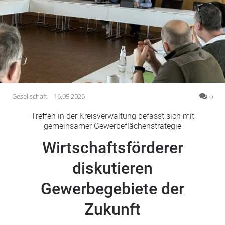
Gesellschaft
Gesundheit
Kultur
Lifestyle
Wirtschaft
Vogelsberg
Gesellschaft
16.05.2026
0
Alsfeld
Treffen in der Kreisverwaltung befasst sich mit
Lauterbach
gemeinsamer Gewerbeflächenstrategie
Romrod
Wirtschaftsförderer
Homberg
diskutieren
Ohm
Schotten
Gewerbegebiete der
Schlitz
Antrifttal
Zukunft
Feldatal