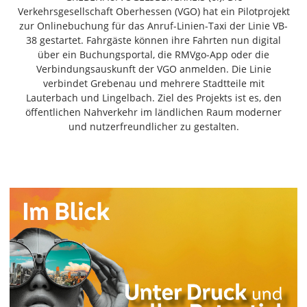
Freiensteinau
Verkehrsgesellschaft Oberhessen (VGO) hat ein Pilotprojekt
zur Onlinebuchung für das Anruf-Linien-Taxi der Linie VB-
Gemünden
38 gestartet. Fahrgäste können ihre Fahrten nun digital
Grebenau
über ein Buchungsportal, die RMVgo-App oder die
Grebenhain
Verbindungsauskunft der VGO anmelden. Die Linie
verbindet Grebenau und mehrere Stadtteile mit
Herbstein
Lauterbach und Lingelbach. Ziel des Projekts ist es, den
Kirtorf
öffentlichen Nahverkehr im ländlichen Raum moderner
Lautertal
und nutzerfreundlicher zu gestalten.
Mücke
Schwalmtal
Ulrichstein
Wartenberg
Schwalm
Fulda
Gießen