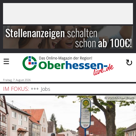
×
Suchen
…
Startseite
Blaulicht
☰
↻
Sport
Politik
Freitag, 7. August 2026
IM FOKUS:
Jobs
Bauen
© VGO/Michael Bruch
und
Wohnen
Freizeit