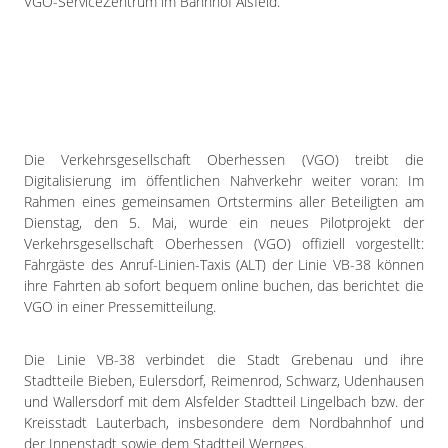
VGO-ServiceZentrum im Bahnhof Alsfeld.
Die Verkehrsgesellschaft Oberhessen (VGO) treibt die
Digitalisierung im öffentlichen Nahverkehr weiter voran: Im
Rahmen eines gemeinsamen Ortstermins aller Beteiligten am
Dienstag, den 5. Mai, wurde ein neues Pilotprojekt der
Verkehrsgesellschaft Oberhessen (VGO) offiziell vorgestellt:
Fahrgäste des Anruf-Linien-Taxis (ALT) der Linie VB-38 können
ihre Fahrten ab sofort bequem online buchen, das berichtet die
VGO in einer Pressemitteilung.
Die Linie VB-38 verbindet die Stadt Grebenau und ihre
Stadtteile Bieben, Eulersdorf, Reimenrod, Schwarz, Udenhausen
und Wallersdorf mit dem Alsfelder Stadtteil Lingelbach bzw. der
Kreisstadt Lauterbach, insbesondere dem Nordbahnhof und
der Innenstadt sowie dem Stadtteil Wernges.