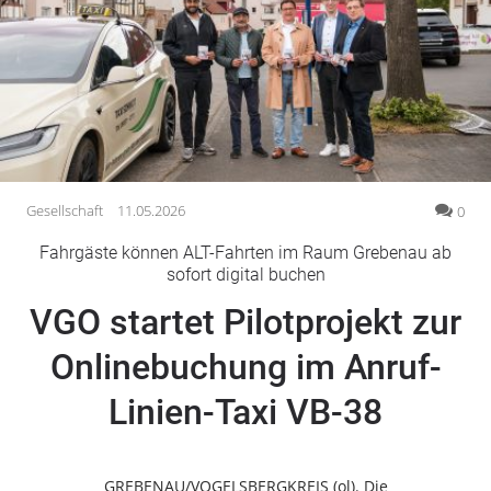
Gesellschaft
Gesundheit
Kultur
Lifestyle
Wirtschaft
Vogelsberg
Gesellschaft
11.05.2026
0
Alsfeld
Fahrgäste können ALT-Fahrten im Raum Grebenau ab
Lauterbach
sofort digital buchen
Romrod
VGO startet Pilotprojekt zur
Homberg
Onlinebuchung im Anruf-
Ohm
Schotten
Linien-Taxi VB-38
Schlitz
Antrifttal
Feldatal
GREBENAU/VOGELSBERGKREIS (ol). Die