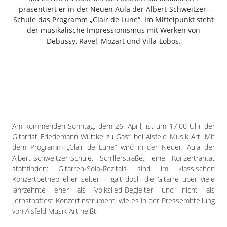
Freiensteinau
präsentiert er in der Neuen Aula der Albert-Schweitzer-
Schule das Programm „Clair de Lune“. Im Mittelpunkt steht
Gemünden
der musikalische Impressionismus mit Werken von
Grebenau
Debussy, Ravel, Mozart und Villa-Lobos.
Grebenhain
Herbstein
Kirtorf
Lautertal
Mücke
Schwalmtal
Am kommenden Sonntag, dem 26. April, ist um 17.00 Uhr der
Ulrichstein
Gitarrist Friedemann Wuttke zu Gast bei Alsfeld Musik Art. Mit
Wartenberg
dem Programm „Clair de Lune“ wird in der Neuen Aula der
Albert-Schweitzer-Schule, Schillerstraße, eine Konzertrarität
Schwalm
stattfinden: Gitarren-Solo-Rezitals sind im klassischen
Konzertbetrieb eher selten – galt doch die Gitarre über viele
Fulda
Jahrzehnte eher als Volkslied-Begleiter und nicht als
Gießen
„ernsthaftes“ Konzertinstrument, wie es in der Pressemitteilung
von Alsfeld Musik Art heißt.