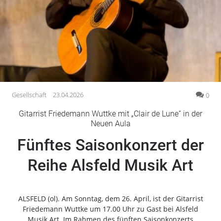
Gesellschaft
Gesundheit
Kultur
Lifestyle
Wirtschaft
Vogelsberg
Gesellschaft
23.04.2026
0
Alsfeld
Gitarrist Friedemann Wuttke mit „Clair de Lune“ in der
Lauterbach
Neuen Aula
Romrod
Fünftes Saisonkonzert der
Homberg
Reihe Alsfeld Musik Art
Ohm
Schotten
Schlitz
ALSFELD (ol). Am Sonntag, dem 26. April, ist der Gitarrist
Antrifttal
Friedemann Wuttke um 17.00 Uhr zu Gast bei Alsfeld
Feldatal
Musik Art. Im Rahmen des fünften Saisonkonzerts