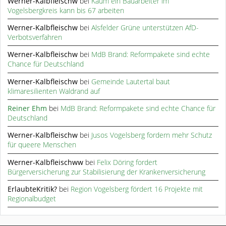
Werner-Kalbfleischw
bei
Kaum ein Bauarbeiter im
Vogelsbergkreis kann bis 67 arbeiten
Werner-Kalbfleischw
bei
Alsfelder Grüne unterstützen AfD-
Verbotsverfahren
Werner-Kalbfleischw
bei
MdB Brand: Reformpakete sind echte
Chance für Deutschland
Werner-Kalbfleischw
bei
Gemeinde Lautertal baut
klimaresilienten Waldrand auf
Reiner Ehm
bei
MdB Brand: Reformpakete sind echte Chance für
Deutschland
Werner-Kalbfleischw
bei
Jusos Vogelsberg fordern mehr Schutz
für queere Menschen
Werner-Kalbfleischww
bei
Felix Döring fordert
Bürgerversicherung zur Stabilisierung der Krankenversicherung
ErlaubteKritik?
bei
Region Vogelsberg fördert 16 Projekte mit
Regionalbudget