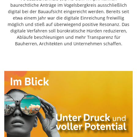
Freiensteinau
baurechtliche Anträge im Vogelsbergkreis ausschließlich
digital bei der Bauaufsicht eingereicht werden. Bereits seit
Gemünden
etwa einem Jahr war die digitale Einreichung freiwillig
Grebenau
möglich und stieß auf überwiegend positive Resonanz. Das
Grebenhain
digitale Verfahren soll bürokratische Hürden reduzieren,
Abläufe beschleunigen und mehr Transparenz für
Herbstein
Bauherren, Architekten und Unternehmen schaffen.
Kirtorf
Lautertal
Mücke
Schwalmtal
Ulrichstein
Wartenberg
Schwalm
Fulda
Gießen