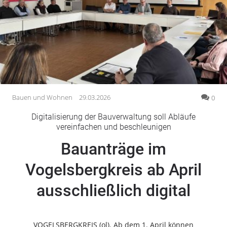
Gesellschaft
Gesundheit
Kultur
Lifestyle
Wirtschaft
Vogelsberg
Bauen und Wohnen
29.03.2026
0
Alsfeld
Digitalisierung der Bauverwaltung soll Abläufe
Lauterbach
vereinfachen und beschleunigen
Romrod
Bauanträge im
Homberg
Vogelsbergkreis ab April
Ohm
Schotten
ausschließlich digital
Schlitz
Antrifttal
Feldatal
VOGELSBERGKREIS (ol). Ab dem 1. April können