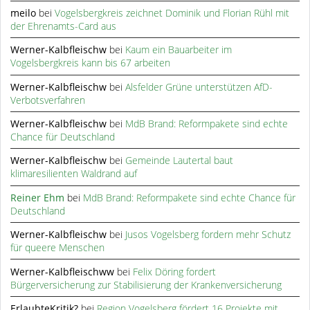
meilo
bei
Vogelsbergkreis zeichnet Dominik und Florian Rühl mit
der Ehrenamts-Card aus
Werner-Kalbfleischw
bei
Kaum ein Bauarbeiter im
Vogelsbergkreis kann bis 67 arbeiten
Werner-Kalbfleischw
bei
Alsfelder Grüne unterstützen AfD-
Verbotsverfahren
Werner-Kalbfleischw
bei
MdB Brand: Reformpakete sind echte
Chance für Deutschland
Werner-Kalbfleischw
bei
Gemeinde Lautertal baut
klimaresilienten Waldrand auf
Reiner Ehm
bei
MdB Brand: Reformpakete sind echte Chance für
Deutschland
Werner-Kalbfleischw
bei
Jusos Vogelsberg fordern mehr Schutz
für queere Menschen
Werner-Kalbfleischww
bei
Felix Döring fordert
Bürgerversicherung zur Stabilisierung der Krankenversicherung
ErlaubteKritik?
bei
Region Vogelsberg fördert 16 Projekte mit