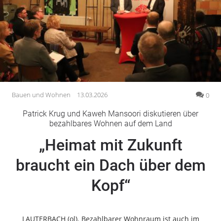
Gesellschaft
Gesundheit
Kultur
Lifestyle
Wirtschaft
Vogelsberg
Bauen und Wohnen
13.03.2026
0
Alsfeld
Patrick Krug und Kaweh Mansoori diskutieren über
Lauterbach
bezahlbares Wohnen auf dem Land
Romrod
„Heimat mit Zukunft
Homberg
braucht ein Dach über dem
Ohm
Schotten
Kopf“
Schlitz
Antrifttal
Feldatal
LAUTERBACH (ol). Bezahlbarer Wohnraum ist auch im