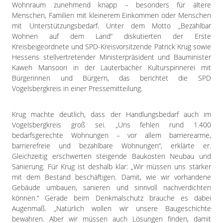
Impressum
Wohnraum zunehmend knapp – besonders für ältere
Menschen, Familien mit kleinerem Einkommen oder Menschen
Datenschutzerklärung
mit Unterstützungsbedarf. Unter dem Motto „Bezahlbar
Wohnen auf dem Land“ diskutierten der Erste
Kreisbeigeordnete und SPD-Kreisvorsitzende Patrick Krug sowie
Hessens stellvertretender Ministerpräsident und Bauminister
Kaweh Mansoori in der Lauterbacher Kulturspinnerei mit
Bürgerinnen und Bürgern, das berichtet die SPD
Vogelsbergkreis in einer Pressemitteilung.
Krug machte deutlich, dass der Handlungsbedarf auch im
Vogelsbergkreis groß sei. „Uns fehlen rund 1.400
bedarfsgerechte Wohnungen – vor allem barrierearme,
barrierefreie und bezahlbare Wohnungen“, erklärte er.
Gleichzeitig erschwerten steigende Baukosten Neubau und
Sanierung. Für Krug ist deshalb klar: „Wir müssen uns stärker
mit dem Bestand beschäftigen. Damit, wie wir vorhandene
Gebäude umbauen, sanieren und sinnvoll nachverdichten
können.“ Gerade beim Denkmalschutz brauche es dabei
Augenmaß. „Natürlich wollen wir unsere Baugeschichte
bewahren. Aber wir müssen auch Lösungen finden, damit