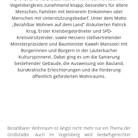
Freiensteinau
Vogelsbergkreis zunehmend knapp, besonders für ältere
Menschen, Familien mit kleinerem Einkommen oder
Gemünden
Menschen mit Unterstützungsbedarf. Unter dem Motto
Grebenau
„Bezahlbar Wohnen auf dem Land“ diskutierten Patrick
Grebenhain
Krug, Erster Kreisbeigeordneter und SPD-
Kreisvorsitzender, sowie Hessens stellvertretender
Herbstein
Ministerpräsident und Bauminister Kaweh Mansoori mit
Kirtorf
Bürgerinnen und Bürgern in der Lauterbacher
Lautertal
Kulturspinnerei. Dabei ging es um die Sanierung
Mücke
bestehender Gebäude, die Ausweisung von Bauland,
bürokratische Erleichterungen und die Förderung
Schwalmtal
öffentlich geförderten Wohnraums.
Ulrichstein
Wartenberg
Schwalm
Fulda
Gießen
Bezahlbarer Wohnraum ist längst nicht mehr nur ein Thema der
Großstädte. Auch im Vogelsberg wird bedarfsgerechter