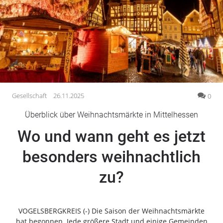
Gesellschaft
Gesundheit
Kultur
Lifestyle
Wirtschaft
Vogelsberg
Gesellschaft
26.11.2025
0
Alsfeld
Überblick über Weihnachtsmärkte in Mittelhessen
Lauterbach
Wo und wann geht es jetzt
Romrod
Homberg
besonders weihnachtlich
Ohm
zu?
Schotten
Schlitz
Antrifttal
VOGELSBERGKREIS (-) Die Saison der Weihnachtsmärkte
Feldatal
hat begonnen. Jede größere Stadt und einige Gemeinden