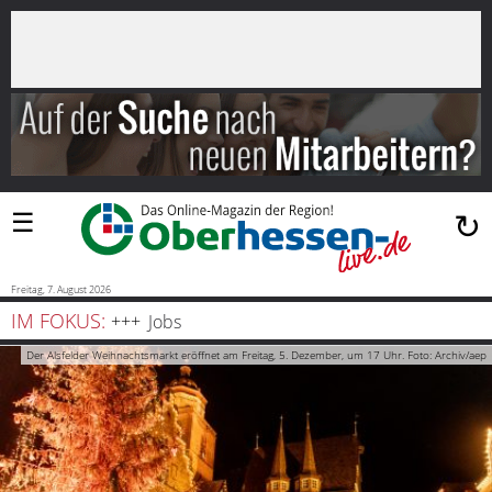
×
Suchen
…
Startseite
Blaulicht
☰
↻
Sport
Politik
Freitag, 7. August 2026
IM FOKUS:
Jobs
Bauen
Der Alsfelder Weihnachtsmarkt eröffnet am Freitag, 5. Dezember, um 17 Uhr. Foto: Archiv/aep
und
Wohnen
Freizeit