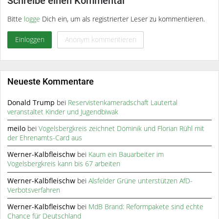
Schreibe einen Kommentar
Bitte
logge
Dich ein, um als registrierter Leser zu kommentieren.
Einloggen
Anonym kommentieren
Neueste Kommentare
Donald Trump
bei
Reservistenkameradschaft Lautertal
veranstaltet Kinder und Jugendbiwak
meilo
bei
Vogelsbergkreis zeichnet Dominik und Florian Rühl mit
der Ehrenamts-Card aus
Werner-Kalbfleischw
bei
Kaum ein Bauarbeiter im
Vogelsbergkreis kann bis 67 arbeiten
Werner-Kalbfleischw
bei
Alsfelder Grüne unterstützen AfD-
Verbotsverfahren
Werner-Kalbfleischw
bei
MdB Brand: Reformpakete sind echte
Chance für Deutschland