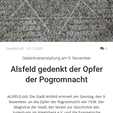
Gesellschaft
Gesundheit
Kultur
Lifestyle
Wirtschaft
Vogelsberg
Gesellschaft
07.11.2025
0
Alsfeld
Gedenkveranstaltung am 9. November
Lauterbach
Alsfeld gedenkt der Opfer
Romrod
Homberg
der Pogromnacht
Ohm
Schotten
Schlitz
ALSFELD (ol). Die Stadt Alsfeld erinnert am Sonntag, den 9.
November, an die Opfer der Pogromnacht von 1938. Der
Antrifttal
Magistrat der Stadt, der Verein zur Geschichte des
Feldatal
Judentums im Vogelsberg e.V. und die Evangelische