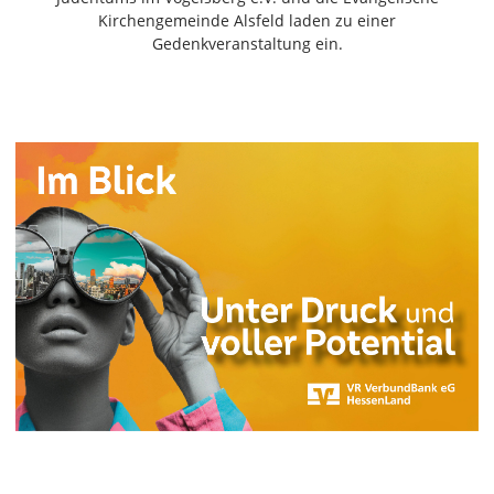
Freiensteinau
Kirchengemeinde Alsfeld laden zu einer
Gedenkveranstaltung ein.
Gemünden
Grebenau
Grebenhain
Herbstein
Kirtorf
Lautertal
Mücke
Schwalmtal
Ulrichstein
Wartenberg
Schwalm
Fulda
Gießen