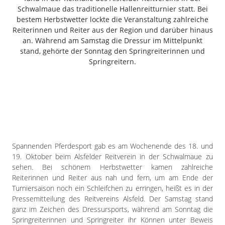
Freiensteinau
Schwalmaue das traditionelle Hallenreitturnier statt. Bei
bestem Herbstwetter lockte die Veranstaltung zahlreiche
Gemünden
Reiterinnen und Reiter aus der Region und darüber hinaus
Grebenau
an. Während am Samstag die Dressur im Mittelpunkt
Grebenhain
stand, gehörte der Sonntag den Springreiterinnen und
Herbstein
Springreitern.
Kirtorf
Lautertal
Mücke
Schwalmtal
Ulrichstein
Wartenberg
Spannenden Pferdesport gab es am Wochenende des 18. und
19. Oktober beim Alsfelder Reitverein in der Schwalmaue zu
Schwalm
sehen. Bei schönem Herbstwetter kamen zahlreiche
Reiterinnen und Reiter aus nah und fern, um am Ende der
Fulda
Turniersaison noch ein Schleifchen zu erringen, heißt es in der
Gießen
Pressemitteilung des Reitvereins Alsfeld. Der Samstag stand
ganz im Zeichen des Dressursports, während am Sonntag die
Springreiterinnen und Springreiter ihr Können unter Beweis