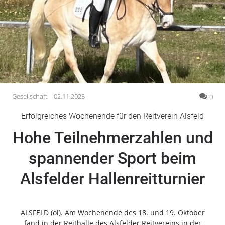
Gesellschaft
Gesundheit
Kultur
Lifestyle
Wirtschaft
Vogelsberg
Gesellschaft
02.11.2025
0
Alsfeld
Erfolgreiches Wochenende für den Reitverein Alsfeld
Lauterbach
Hohe Teilnehmerzahlen und
Romrod
Homberg
spannender Sport beim
Ohm
Alsfelder Hallenreitturnier
Schotten
Schlitz
Antrifttal
ALSFELD (ol). Am Wochenende des 18. und 19. Oktober
Feldatal
fand in der Reithalle des Alsfelder Reitvereins in der