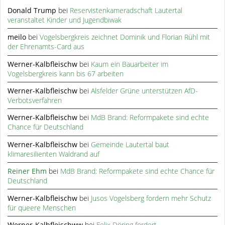
Donald Trump
bei
Reservistenkameradschaft Lautertal
veranstaltet Kinder und Jugendbiwak
meilo
bei
Vogelsbergkreis zeichnet Dominik und Florian Rühl mit
der Ehrenamts-Card aus
Werner-Kalbfleischw
bei
Kaum ein Bauarbeiter im
Vogelsbergkreis kann bis 67 arbeiten
Werner-Kalbfleischw
bei
Alsfelder Grüne unterstützen AfD-
Verbotsverfahren
Werner-Kalbfleischw
bei
MdB Brand: Reformpakete sind echte
Chance für Deutschland
Werner-Kalbfleischw
bei
Gemeinde Lautertal baut
klimaresilienten Waldrand auf
Reiner Ehm
bei
MdB Brand: Reformpakete sind echte Chance für
Deutschland
Werner-Kalbfleischw
bei
Jusos Vogelsberg fordern mehr Schutz
für queere Menschen
Werner-Kalbfleischww
bei
Felix Döring fordert