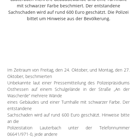
Freiensteinau
mit schwarzer Farbe beschmiert. Der entstandene
Sachschaden wird auf rund 600 Euro geschätzt. Die Polizei
Gemünden
bittet um Hinweise aus der Bevölkerung.
Grebenau
Grebenhain
Herbstein
Kirtorf
Lautertal
Mücke
Im Zeitraum von Freitag, den 24. Oktober, und Montag, den 27.
Schwalmtal
Oktober, beschmierten
Ulrichstein
Unbekannte laut einer Pressemitteilung des Polizeipräsidiums
Wartenberg
Osthessen auf einem Schulgelände in der Straße „An der
Wascherde“ mehrere Wände
Schwalm
eines Gebäudes und einer Turnhalle mit schwarzer Farbe. Der
entstandene
Fulda
Sachschaden wird auf rund 600 Euro geschätzt. Hinweise bitte
Gießen
an die
Polizeistation Lauterbach unter der Telefonnummer
06641/971-0, jede andere