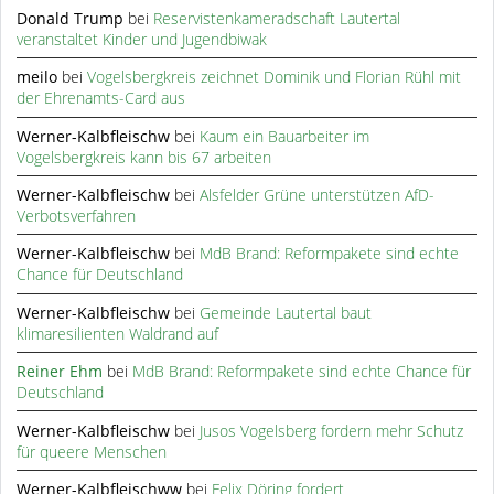
Donald Trump
bei
Reservistenkameradschaft Lautertal
veranstaltet Kinder und Jugendbiwak
meilo
bei
Vogelsbergkreis zeichnet Dominik und Florian Rühl mit
der Ehrenamts-Card aus
Werner-Kalbfleischw
bei
Kaum ein Bauarbeiter im
Vogelsbergkreis kann bis 67 arbeiten
Werner-Kalbfleischw
bei
Alsfelder Grüne unterstützen AfD-
Verbotsverfahren
Werner-Kalbfleischw
bei
MdB Brand: Reformpakete sind echte
Chance für Deutschland
Werner-Kalbfleischw
bei
Gemeinde Lautertal baut
klimaresilienten Waldrand auf
Reiner Ehm
bei
MdB Brand: Reformpakete sind echte Chance für
Deutschland
Werner-Kalbfleischw
bei
Jusos Vogelsberg fordern mehr Schutz
für queere Menschen
Werner-Kalbfleischww
bei
Felix Döring fordert