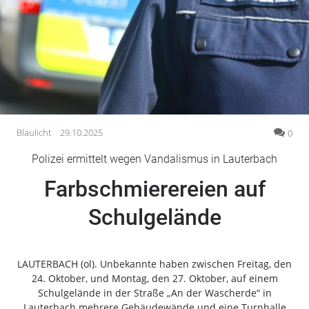
Gesellschaft
Gesundheit
Kultur
Lifestyle
Wirtschaft
Vogelsberg
Blaulicht
29.10.2025
0
Alsfeld
Polizei ermittelt wegen Vandalismus in Lauterbach
Lauterbach
Farbschmierereien auf
Romrod
Homberg
Schulgelände
Ohm
Schotten
Schlitz
LAUTERBACH (ol). Unbekannte haben zwischen Freitag, den
24. Oktober, und Montag, den 27. Oktober, auf einem
Antrifttal
Schulgelände in der Straße „An der Wascherde“ in
Feldatal
Lauterbach mehrere Gebäudewände und eine Turnhalle