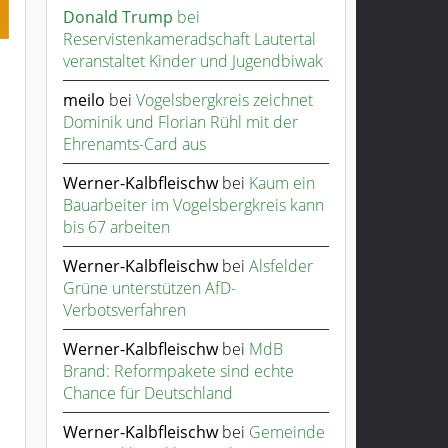
Donald Trump
bei
Reservistenkameradschaft Lautertal
veranstaltet Kinder und Jugendbiwak
meilo
bei
Vogelsbergkreis zeichnet
Dominik und Florian Rühl mit der
Ehrenamts-Card aus
Werner-Kalbfleischw
bei
Kaum ein
Bauarbeiter im Vogelsbergkreis kann
bis 67 arbeiten
Werner-Kalbfleischw
bei
Alsfelder
Grüne unterstützen AfD-
Verbotsverfahren
Werner-Kalbfleischw
bei
MdB
Brand: Reformpakete sind echte
Chance für Deutschland
Werner-Kalbfleischw
bei
Gemeinde