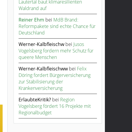
Lautertal baut klimaresilienten
Waldrand auf
Reiner Ehm
bei
MdB Brand:
Reformpakete sind echte Chance für
Deutschland
Werner-Kalbfleischw
bei
Jusos
Vogelsberg fordern mehr Schutz für
queere Menschen
Werner-Kalbfleischww
bei
Felix
Döring fordert Bürgerversicherung
zur Stabilisierung der
Krankenversicherung
ErlaubteKritik?
bei
Region
Vogelsberg fördert 16 Projekte mit
Regionalbudget