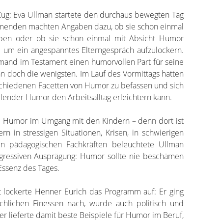
ug: Eva Ullman startete den durchaus bewegten Tag
hmenden machten Angaben dazu, ob sie schon einmal
ben oder ob sie schon einmal mit Absicht Humor
e um ein angespanntes Elterngespräch aufzulockern.
emand im Testament einen humorvollen Part für seine
n doch die wenigsten. Im Lauf des Vormittags hatten
rschiedenen Facetten von Humor zu befassen und sich
lender Humor den Arbeitsalltag erleichtern kann.
um Humor im Umgang mit den Kindern – denn dort ist
rn in stressigen Situationen, Krisen, in schwierigen
 pädagogischen Fachkräften beleuchtete Ullman
ggressiven Ausprägung: Humor sollte nie beschämen
 Essenz des Tages.
t lockerte Henner Eurich das Programm auf: Er ging
achlichen Finessen nach, wurde auch politisch und
rer lieferte damit beste Beispiele für Humor im Beruf,