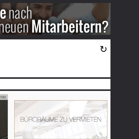
×
↻
hlitt