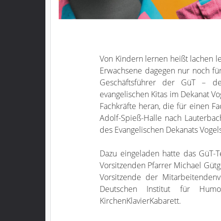
Von Kindern lernen heißt lachen le
Erwachsene dagegen nur noch fünf
Geschäftsführer der GüT – der
evangelischen Kitas im Dekanat V
Fachkräfte heran, die für einen F
Adolf-Spieß-Halle nach Lauterba
des Evangelischen Dekanats Vogels
Dazu eingeladen hatte das GüT-T
Vorsitzenden Pfarrer Michael Gütge
Vorsitzende der Mitarbeitenden
Deutschen Institut für Hu
KirchenKlavierKabarett.