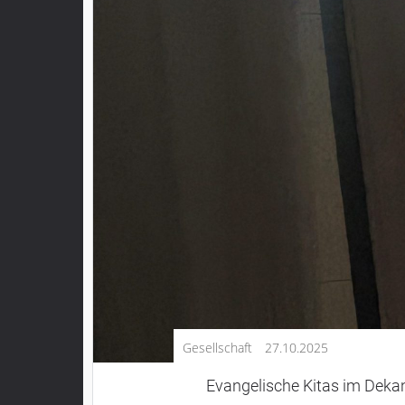
Kultur
Lifestyle
Wirtschaft
Vogelsberg
Alsfeld
Lauterbach
Romrod
Homberg
Ohm
Schotten
Schlitz
Antrifttal
Gesellschaft
27.10.2025
Feldatal
Freiensteinau
Evangelische Kitas im Dek
Gemünden