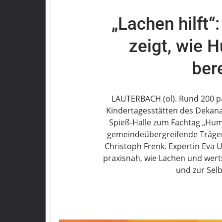
Grebenau
„Lachen hilft“
Grebenhain
Herbstein
zeigt, wie 
Kirtorf
Lautertal
ber
Mücke
Schwalmtal
LAUTERBACH (ol). Rund 200 p
Ulrichstein
Kindertagesstätten des Dekana
Wartenberg
Spieß-Halle zum Fachtag „Hum
gemeindeübergreifende Trägers
Schwalm
Christoph Frenk. Expertin Eva 
Fulda
praxisnah, wie Lachen und wert
Gießen
und zur Sel
Impressum
Datenschutzerklärung