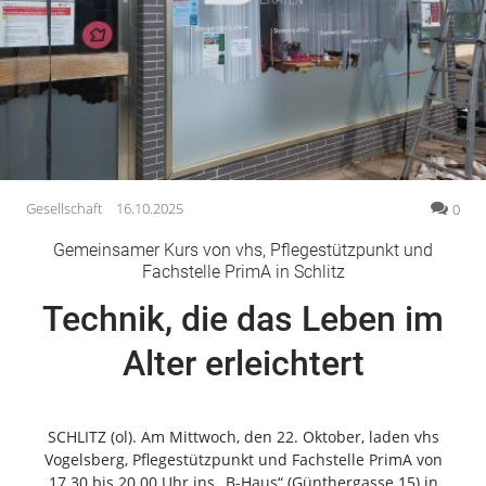
Gesellschaft
Gesundheit
Kultur
Lifestyle
Wirtschaft
Vogelsberg
Gesellschaft
16.10.2025
0
Alsfeld
Gemeinsamer Kurs von vhs, Pflegestützpunkt und
Lauterbach
Fachstelle PrimA in Schlitz
Romrod
Technik, die das Leben im
Homberg
Alter erleichtert
Ohm
Schotten
Schlitz
SCHLITZ (ol). Am Mittwoch, den 22. Oktober, laden vhs
Antrifttal
Vogelsberg, Pflegestützpunkt und Fachstelle PrimA von
Feldatal
17.30 bis 20.00 Uhr ins „B-Haus“ (Günthergasse 15) in