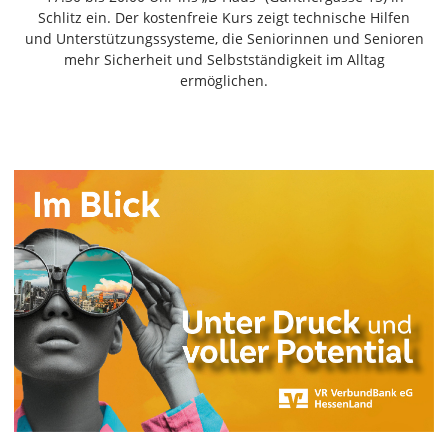
Freiensteinau
Schlitz ein. Der kostenfreie Kurs zeigt technische Hilfen
und Unterstützungssysteme, die Seniorinnen und Senioren
Gemünden
mehr Sicherheit und Selbstständigkeit im Alltag
Grebenau
ermöglichen.
Grebenhain
Herbstein
Kirtorf
Lautertal
Mücke
Schwalmtal
Ulrichstein
Wartenberg
Schwalm
Fulda
Gießen