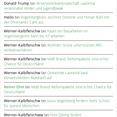
Donald Trump
bei
Reservistenkameradschaft Lautertal
veranstaltet Kinder und Jugendbiwak
meilo
bei
Vogelsbergkreis zeichnet Dominik und Florian Rühl mit
der Ehrenamts-Card aus
Werner-Kalbfleischw
bei
Kaum ein Bauarbeiter im
Vogelsbergkreis kann bis 67 arbeiten
Werner-Kalbfleischw
bei
Alsfelder Grüne unterstützen AfD-
Verbotsverfahren
Werner-Kalbfleischw
bei
MdB Brand: Reformpakete sind echte
Chance für Deutschland
Werner-Kalbfleischw
bei
Gemeinde Lautertal baut
klimaresilienten Waldrand auf
Reiner Ehm
bei
MdB Brand: Reformpakete sind echte Chance für
Deutschland
Werner-Kalbfleischw
bei
Jusos Vogelsberg fordern mehr Schutz
für queere Menschen
Werner-Kalbfleischww
bei
Felix Döring fordert