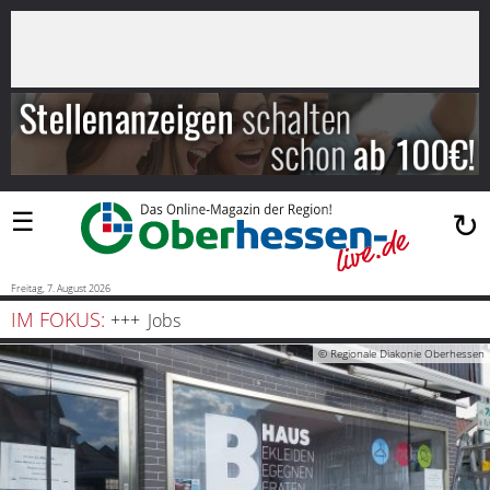
×
Suchen
…
Startseite
Blaulicht
☰
↻
Sport
Politik
Freitag, 7. August 2026
IM FOKUS:
Jobs
Bauen
© Regionale Diakonie Oberhessen
und
Wohnen
Freizeit