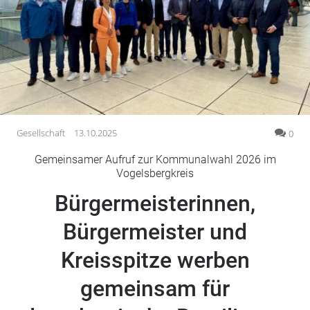
Gesellschaft
Gesundheit
Kultur
Lifestyle
Wirtschaft
Vogelsberg
Gesellschaft
13.10.2025
0
Alsfeld
Gemeinsamer Aufruf zur Kommunalwahl 2026 im
Lauterbach
Vogelsbergkreis
Romrod
Bürgermeisterinnen,
Homberg
Bürgermeister und
Ohm
Schotten
Kreisspitze werben
Schlitz
Antrifttal
gemeinsam für
Feldatal