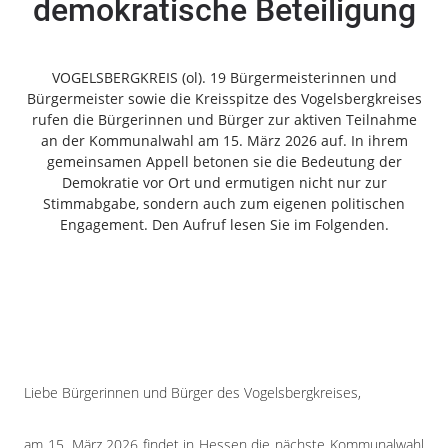
demokratische Beteiligung
Freiensteinau
Gemünden
Grebenau
VOGELSBERGKREIS (ol). 19 Bürgermeisterinnen und
Grebenhain
Bürgermeister sowie die Kreisspitze des Vogelsbergkreises
rufen die Bürgerinnen und Bürger zur aktiven Teilnahme
Herbstein
an der Kommunalwahl am 15. März 2026 auf. In ihrem
Kirtorf
gemeinsamen Appell betonen sie die Bedeutung der
Lautertal
Demokratie vor Ort und ermutigen nicht nur zur
Mücke
Stimmabgabe, sondern auch zum eigenen politischen
Engagement. Den Aufruf lesen Sie im Folgenden.
Schwalmtal
Ulrichstein
Wartenberg
Schwalm
Fulda
Gießen
Liebe Bürgerinnen und Bürger des Vogelsbergkreises,
am 15. März 2026 findet in Hessen die nächste Kommunalwahl