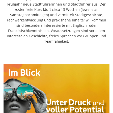
Freiensteinau
Frühjahr neue Stadtführerinnen und Stadtführer aus. Der
kostenfreie Kurs läuft circa 13 Wochen (jeweils an
Gemünden
Samstagnachmittagen) und vermittelt Stadtgeschichte,
Grebenau
Fachwerkentwicklung und praxisnahe Inhalte; willkommen
Grebenhain
sind besonders Interessierte mit Englisch- oder
Französischkenntnissen. Voraussetzungen sind vor allem
Herbstein
Interesse an Geschichte, freies Sprechen vor Gruppen und
Kirtorf
Teamfähigkeit.
Lautertal
Mücke
Schwalmtal
Ulrichstein
Wartenberg
Schwalm
Fulda
Gießen