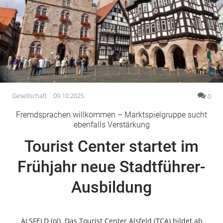
Gesellschaft
Gesundheit
Kultur
Lifestyle
Wirtschaft
Vogelsberg
Gesellschaft
09.10.2025
0
Alsfeld
Fremdsprachen willkommen – Marktspielgruppe sucht
Lauterbach
ebenfalls Verstärkung
Romrod
Tourist Center startet im
Homberg
Frühjahr neue Stadtführer-
Ohm
Schotten
Ausbildung
Schlitz
Antrifttal
Feldatal
ALSFELD (ol). Das Tourist Center Alsfeld (TCA) bildet ab