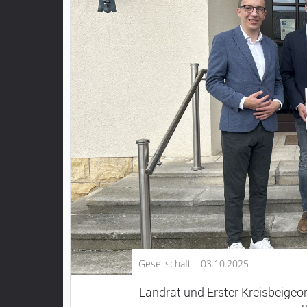
Kultur
Lifestyle
Wirtschaft
Vogelsberg
Alsfeld
Lauterbach
Romrod
Homberg
Ohm
Schotten
Schlitz
Antrifttal
Gesellschaft
03.10.2025
Feldatal
Freiensteinau
Landrat und Erster Kreisbeigeo
Gemünden