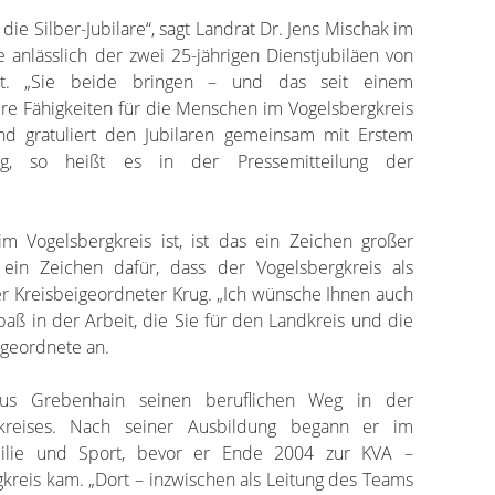
ie Silber-Jubilare“, sagt Landrat Dr. Jens Mischak im
 anlässlich der zwei 25-jährigen Dienstjubiläen von
rt. „Sie beide bringen – und das seit einem
ere Fähigkeiten für die Menschen im Vogelsbergkreis
und gratuliert den Jubilaren gemeinsam mit Erstem
rug, so heißt es in der Pressemitteilung der
 Vogelsbergkreis ist, ist das ein Zeichen großer
h ein Zeichen dafür, dass der Vogelsbergkreis als
rster Kreisbeigeordneter Krug. „Ich wünsche Ihnen auch
aß in der Arbeit, die Sie für den Landkreis und die
eigeordnete an.
 aus Grebenhain seinen beruflichen Weg in der
gkreises. Nach seiner Ausbildung begann er im
milie und Sport, bevor er Ende 2004 zur KVA –
reis kam. „Dort – inzwischen als Leitung des Teams