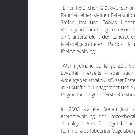
„Einen herzlichen Glückwunsch an d
Rahmen einer kleinen Feierstunde
Stefan Jost und Tobias Lippe
Vierteljahrhundert – ganz besond
ein“, unterstreicht der Landrat 
Kreisbeigeordneten Patrick K
Kreisverwaltung.
„Wenn jemand so lange Zeit beim
Loyalität Ihrerseits – aber auc
Arbeitgeber attraktiv ist“, sagt E
in Zukunft viel Engagement und Sp
Region tun“, fügt der Erste Kreisb
In 2000 startete Stefan Jost
Kreisverwaltung des Vogelsber
damaligen Amt für Jugend, Fa
Kommunales Jobcenter Vogelsbergk