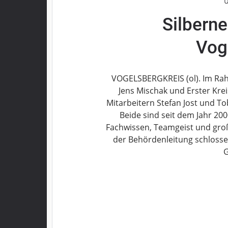
u
Grebenau
Silbern
Grebenhain
Herbstein
Vog
Kirtorf
Lautertal
VOGELSBERGKREIS (ol). Im Rah
Mücke
Jens Mischak und Erster Kre
Schwalmtal
Mitarbeitern Stefan Jost und To
Ulrichstein
Beide sind seit dem Jahr 200
Wartenberg
Fachwissen, Teamgeist und gro
Schwalm
der Behördenleitung schlosse
G
Fulda
Gießen
Impressum
Datenschutzerklärung