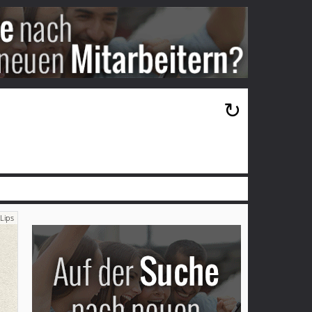
×
↻
Lips