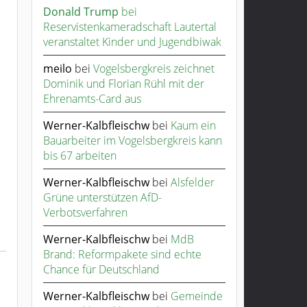
Donald Trump
bei
Reservistenkameradschaft Lautertal
veranstaltet Kinder und Jugendbiwak
meilo
bei
Vogelsbergkreis zeichnet
Dominik und Florian Rühl mit der
Ehrenamts-Card aus
Werner-Kalbfleischw
bei
Kaum ein
Bauarbeiter im Vogelsbergkreis kann
bis 67 arbeiten
Werner-Kalbfleischw
bei
Alsfelder
Grüne unterstützen AfD-
Verbotsverfahren
Werner-Kalbfleischw
bei
MdB
Brand: Reformpakete sind echte
Chance für Deutschland
Werner-Kalbfleischw
bei
Gemeinde