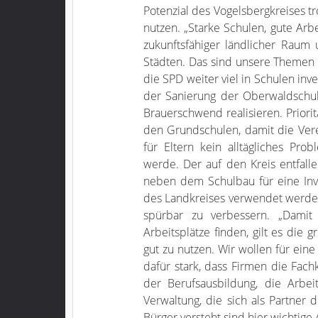
Potenzial des Vogelsbergkreises 
nutzen. „Starke Schulen, gute Arbe
zukunftsfähiger ländlicher Rau
Städten. Das sind unsere Themen 
die SPD weiter viel in Schulen in
der Sanierung der Oberwaldschu
Brauerschwend realisieren. Prior
den Grundschulen, damit die Vere
für Eltern kein alltägliches Pro
werde. Der auf den Kreis entfal
neben dem Schulbau für eine Inve
des Landkreises verwendet werden
spürbar zu verbessern. „Dami
Arbeitsplätze finden, gilt es die 
gut zu nutzen. Wir wollen für ein
dafür stark, dass Firmen die Fac
der Berufsausbildung, die Arbe
Verwaltung, die sich als Partner
Bürger versteht sind hier wichtige 