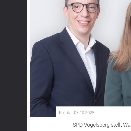
Kultur
Lifestyle
Wirtschaft
Vogelsberg
Alsfeld
Lauterbach
Romrod
Homberg
Ohm
Schotten
Schlitz
Antrifttal
Politik
03.10.2025
Feldatal
Freiensteinau
SPD Vogelsberg stellt 
Gemünden