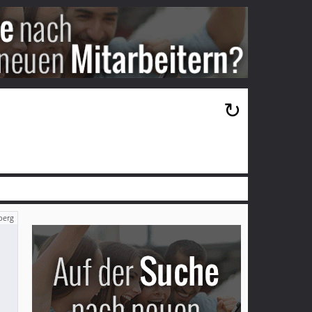
×
↻
berg