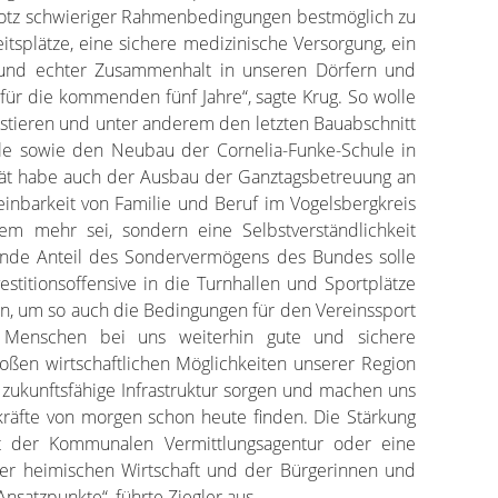
trotz schwieriger Rahmenbedingungen bestmöglich zu
itsplätze, eine sichere medizinische Versorgung, ein
m und echter Zusammenhalt in unseren Dörfern und
für die kommenden fünf Jahre“, sagte Krug. So wolle
vestieren und unter anderem den letzten Bauabschnitt
le sowie den Neubau der Cornelia-Funke-Schule in
ität habe auch der Ausbau der Ganztagsbetreuung an
inbarkeit von Familie und Beruf im Vogelsbergkreis
blem mehr sei, sondern eine Selbstverständlichkeit
lende Anteil des Sondervermögens des Bundes solle
stitionsoffensive in die Turnhallen und Sportplätze
, um so auch die Bedingungen für den Vereinssport
t Menschen bei uns weiterhin gute und sichere
großen wirtschaftlichen Möglichkeiten unserer Region
e zukunftsfähige Infrastruktur sorgen und machen uns
hkräfte von morgen schon heute finden. Die Stärkung
it der Kommunalen Vermittlungsagentur oder eine
 der heimischen Wirtschaft und der Bürgerinnen und
Ansatzpunkte“, führte Ziegler aus.