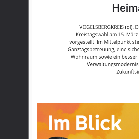
Heima
Grebenau
Grebenhain
Herbstein
VOGELSBERGKREIS (ol). D
Kirtorf
Kreistagswahl am 15. März
Lautertal
vorgestellt. Im Mittelpunkt s
Mücke
Ganztagsbetreuung, eine sich
Schwalmtal
Wohnraum sowie ein besser a
Verwaltungsmodernisi
Ulrichstein
Zukunftsi
Wartenberg
Schwalm
Fulda
Gießen
Impressum
Datenschutzerklärung