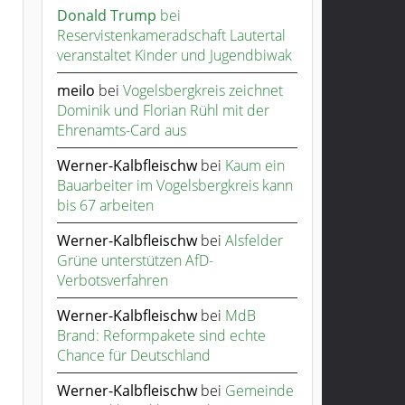
Donald Trump
bei
Reservistenkameradschaft Lautertal
veranstaltet Kinder und Jugendbiwak
meilo
bei
Vogelsbergkreis zeichnet
Dominik und Florian Rühl mit der
Ehrenamts-Card aus
Werner-Kalbfleischw
bei
Kaum ein
Bauarbeiter im Vogelsbergkreis kann
bis 67 arbeiten
Werner-Kalbfleischw
bei
Alsfelder
Grüne unterstützen AfD-
Verbotsverfahren
Werner-Kalbfleischw
bei
MdB
Brand: Reformpakete sind echte
Chance für Deutschland
Werner-Kalbfleischw
bei
Gemeinde