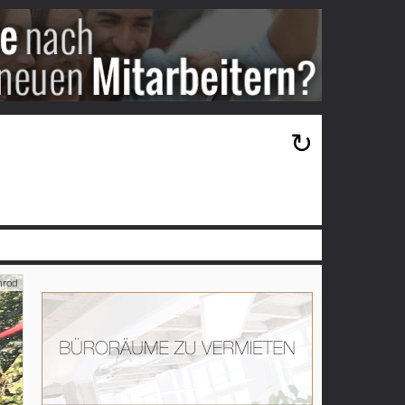
×
↻
mrod