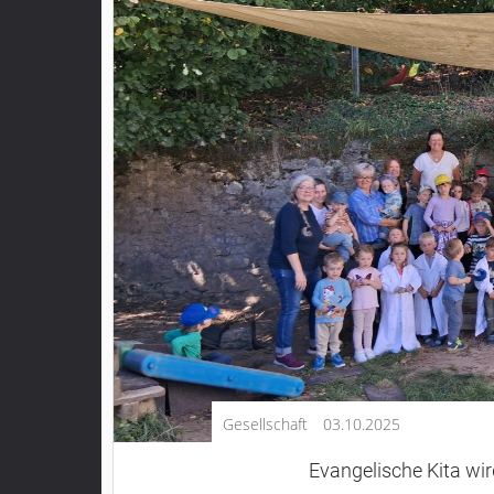
Kultur
Lifestyle
Wirtschaft
Vogelsberg
Alsfeld
Lauterbach
Romrod
Homberg
Ohm
Schotten
Schlitz
Antrifttal
Gesellschaft
03.10.2025
Feldatal
Freiensteinau
Evangelische Kita wir
Gemünden