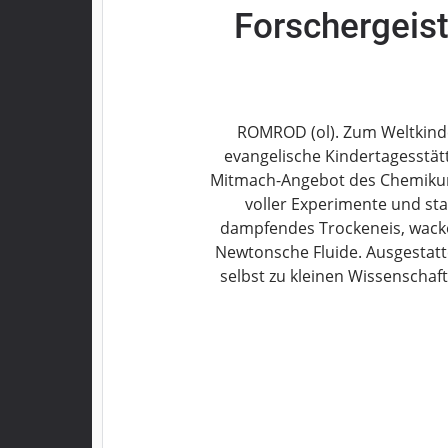
Forschergeist
Grebenau
Grebenhain
Herbstein
Kirtorf
Lautertal
ROMROD (ol). Zum Weltkinde
Mücke
evangelische Kindertagesstät
Mitmach-Angebot des Chemikum
Schwalmtal
voller Experimente und st
Ulrichstein
dampfendes Trockeneis, wacke
Wartenberg
Newtonsche Fluide. Ausgestatte
Schwalm
selbst zu kleinen Wissenscha
Fulda
Gießen
Impressum
Datenschutzerklärung