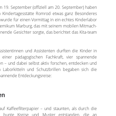
m 19. September (offiziell am 20. September) haben
en Kindertagesstätte Romrod etwas ganz Besonderes
ta wurde für einen Vormittag in ein echtes Kinderlabor
hemikum Marburg, das mit seinem mobilen Mitmach-
nende Gesichter sorgte, das berichtet das Kita-team
ssistentinnen und Assistenten durften die Kinder in
 einer pädagogischen Fachkraft, vier spannende
en – und dabei selbst aktiv forschen, entdecken und
n Laborkitteln und Schutzbrillen begaben sich die
spannende Entdeckungsreise:
en
auf Kaffeefilterpapier – und staunten, als durch die
ch bunte Kreise und Muster entstanden, die an