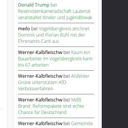
Donald Trump
bei
Reservistenkameradschaft Lautertal
veranstaltet Kinder und Jugendbiwak
meilo
bei
Vogelsbergkreis zeichnet
Dominik und Florian Rühl mit der
Ehrenamts-Card aus
Werner-Kalbfleischw
bei
Kaum ein
Bauarbeiter im Vogelsbergkreis kann
bis 67 arbeiten
Werner-Kalbfleischw
bei
Alsfelder
Grüne unterstützen AfD-
Verbotsverfahren
Werner-Kalbfleischw
bei
MdB
Brand: Reformpakete sind echte
Chance für Deutschland
Werner-Kalbfleischw
bei
Gemeinde