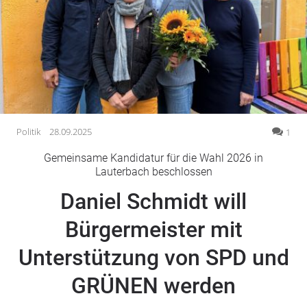
Gesellschaft
Gesundheit
Kultur
Lifestyle
Wirtschaft
Vogelsberg
Politik
28.09.2025
1
Alsfeld
Gemeinsame Kandidatur für die Wahl 2026 in
Lauterbach
Lauterbach beschlossen
Romrod
Daniel Schmidt will
Homberg
Bürgermeister mit
Ohm
Schotten
Unterstützung von SPD und
Schlitz
Antrifttal
GRÜNEN werden
Feldatal