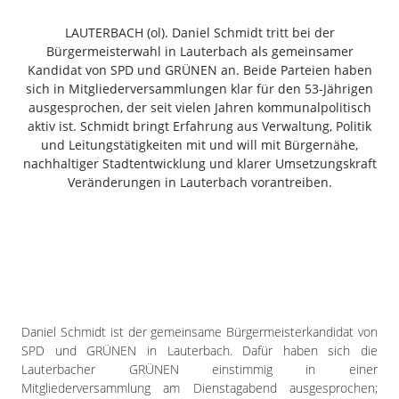
Freiensteinau
LAUTERBACH (ol). Daniel Schmidt tritt bei der
Gemünden
Bürgermeisterwahl in Lauterbach als gemeinsamer
Grebenau
Kandidat von SPD und GRÜNEN an. Beide Parteien haben
Grebenhain
sich in Mitgliederversammlungen klar für den 53-Jährigen
ausgesprochen, der seit vielen Jahren kommunalpolitisch
Herbstein
aktiv ist. Schmidt bringt Erfahrung aus Verwaltung, Politik
Kirtorf
und Leitungstätigkeiten mit und will mit Bürgernähe,
Lautertal
nachhaltiger Stadtentwicklung und klarer Umsetzungskraft
Mücke
Veränderungen in Lauterbach vorantreiben.
Schwalmtal
Ulrichstein
Wartenberg
Schwalm
Fulda
Daniel Schmidt ist der gemeinsame Bürgermeisterkandidat von
Gießen
SPD und GRÜNEN in Lauterbach. Dafür haben sich die
Lauterbacher GRÜNEN einstimmig in einer
Mitgliederversammlung am Dienstagabend ausgesprochen;