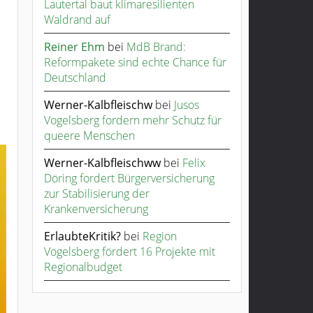
Lautertal baut klimaresilienten
Waldrand auf
Reiner Ehm
bei
MdB Brand:
Reformpakete sind echte Chance für
Deutschland
Werner-Kalbfleischw
bei
Jusos
Vogelsberg fordern mehr Schutz für
queere Menschen
Werner-Kalbfleischww
bei
Felix
Döring fordert Bürgerversicherung
zur Stabilisierung der
Krankenversicherung
ErlaubteKritik?
bei
Region
Vogelsberg fördert 16 Projekte mit
Regionalbudget