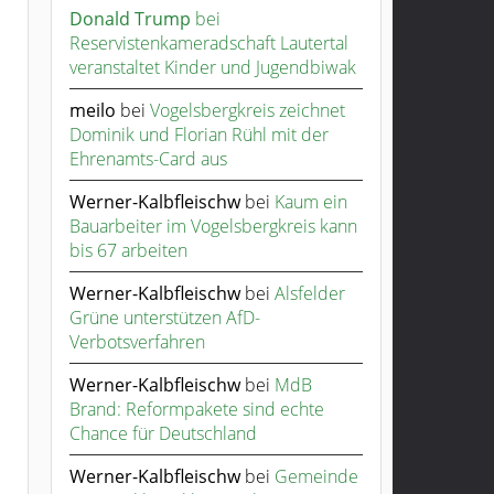
Donald Trump
bei
Reservistenkameradschaft Lautertal
veranstaltet Kinder und Jugendbiwak
meilo
bei
Vogelsbergkreis zeichnet
Dominik und Florian Rühl mit der
Ehrenamts-Card aus
Werner-Kalbfleischw
bei
Kaum ein
Bauarbeiter im Vogelsbergkreis kann
bis 67 arbeiten
Werner-Kalbfleischw
bei
Alsfelder
Grüne unterstützen AfD-
Verbotsverfahren
Werner-Kalbfleischw
bei
MdB
Brand: Reformpakete sind echte
Chance für Deutschland
Werner-Kalbfleischw
bei
Gemeinde