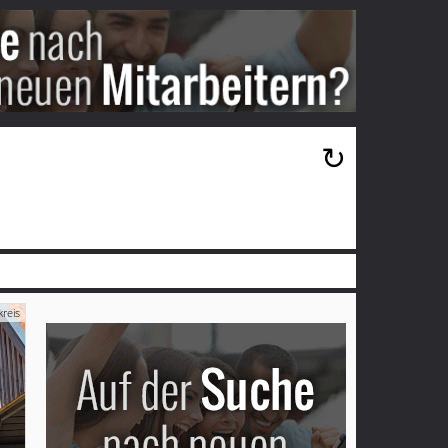
×
↻
reis