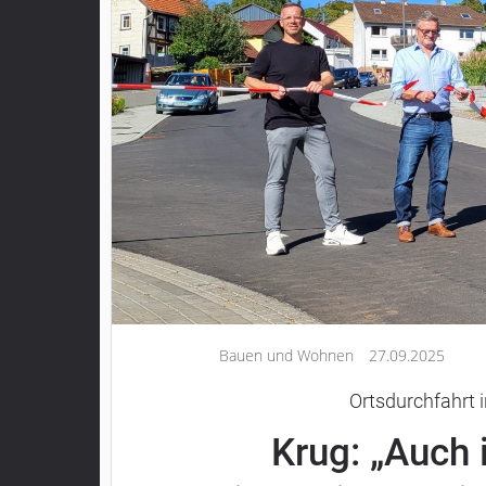
Kultur
Lifestyle
Wirtschaft
Vogelsberg
Alsfeld
Lauterbach
Romrod
Homberg
Ohm
Schotten
Bauen und Wohnen
27.09.2025
Schlitz
Antrifttal
Ortsdurchfahrt i
Feldatal
Krug: „Auch 
Freiensteinau
Gemünden