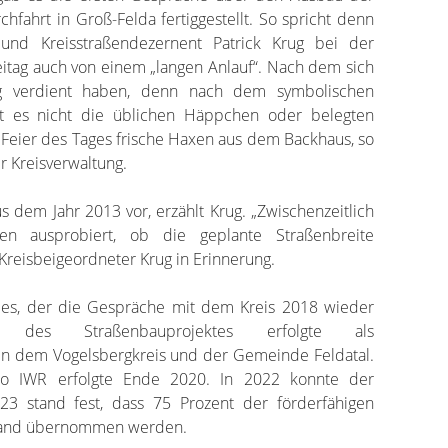
rchfahrt in Groß-Felda fertiggestellt. So spricht denn
 und Kreisstraßendezernent Patrick Krug bei der
reitag auch von einem „langen Anlauf“. Nach dem sich
ung verdient haben, denn nach dem symbolischen
t es nicht die üblichen Häppchen oder belegten
r Feier des Tages frische Haxen aus dem Backhaus, so
er Kreisverwaltung.
s dem Jahr 2013 vor, erzählt Krug. „Zwischenzeitlich
en ausprobiert, ob die geplante Straßenbreite
r Kreisbeigeordneter Krug in Erinnerung.
 es, der die Gespräche mit dem Kreis 2018 wieder
des Straßenbauprojektes erfolgte als
 dem Vogelsbergkreis und der Gemeinde Feldatal.
ro IWR erfolgte Ende 2020. In 2022 konnte der
023 stand fest, dass 75 Prozent der förderfähigen
Land übernommen werden.