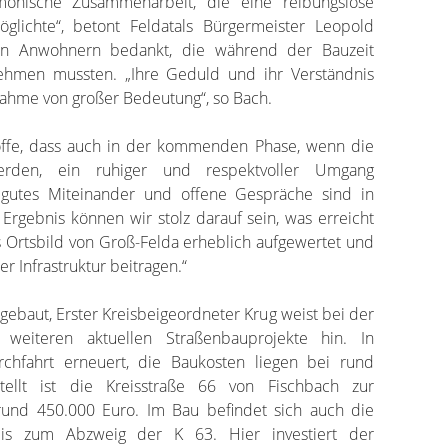
monische Zusammenarbeit, die eine reibungslose
ichte“, betont Feldatals Bürgermeister Leopold
den Anwohnern bedankt, die während der Bauzeit
nehmen mussten. „Ihre Geduld und ihr Verständnis
ahme von großer Bedeutung“, so Bach.
hoffe, dass auch in der kommenden Phase, wenn die
 werden, ein ruhiger und respektvoller Umgang
n gutes Miteinander und offene Gespräche sind in
 Ergebnis können wir stolz darauf sein, was erreicht
Ortsbild von Groß-Felda erheblich aufgewertet und
er Infrastruktur beitragen.“
gebaut, Erster Kreisbeigeordneter Krug weist bei der
 weiteren aktuellen Straßenbauprojekte hin. In
chfahrt erneuert, die Baukosten liegen bei rund
stellt ist die Kreisstraße 66 von Fischbach zur
 rund 450.000 Euro. Im Bau befindet sich auch die
bis zum Abzweig der K 63. Hier investiert der