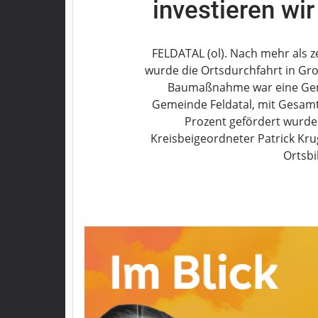
investieren wir
Grebenau
Grebenhain
Herbstein
FELDATAL (ol). Nach mehr als 
wurde die Ortsdurchfahrt in Groß-
Kirtorf
Baumaßnahme war eine Geme
Lautertal
Gemeinde Feldatal, mit Gesamt
Mücke
Prozent gefördert wurde
Schwalmtal
Kreisbeigeordneter Patrick Kru
Ulrichstein
Ortsbi
Wartenberg
Schwalm
Fulda
Gießen
Impressum
Datenschutzerklärung