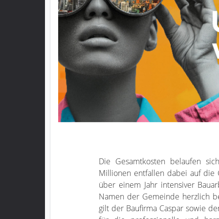
Die Gesamtkosten belaufen sich
Millionen entfallen dabei auf di
über einem Jahr intensiver Baua
Namen der Gemeinde herzlich bei
gilt der Baufirma Caspar sowie d