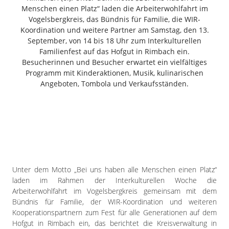
Freiensteinau
Menschen einen Platz“ laden die Arbeiterwohlfahrt im
Vogelsbergkreis, das Bündnis für Familie, die WIR-
Gemünden
Koordination und weitere Partner am Samstag, den 13.
Grebenau
September, von 14 bis 18 Uhr zum Interkulturellen
Grebenhain
Familienfest auf das Hofgut in Rimbach ein.
Besucherinnen und Besucher erwartet ein vielfältiges
Herbstein
Programm mit Kinderaktionen, Musik, kulinarischen
Kirtorf
Angeboten, Tombola und Verkaufsständen.
Lautertal
Mücke
Schwalmtal
Ulrichstein
Wartenberg
Schwalm
Unter dem Motto „Bei uns haben alle Menschen einen Platz“
laden im Rahmen der Interkulturellen Woche die
Fulda
Arbeiterwohlfahrt im Vogelsbergkreis gemeinsam mit dem
Gießen
Bündnis für Familie, der WIR-Koordination und weiteren
Kooperationspartnern zum Fest für alle Generationen auf dem
Hofgut in Rimbach ein, das berichtet die Kreisverwaltung in