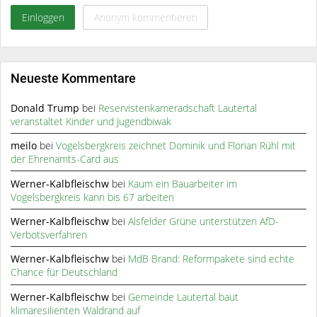
Einloggen
Anonym kommentieren
Neueste Kommentare
Donald Trump
bei
Reservistenkameradschaft Lautertal
veranstaltet Kinder und Jugendbiwak
meilo
bei
Vogelsbergkreis zeichnet Dominik und Florian Rühl mit
der Ehrenamts-Card aus
Werner-Kalbfleischw
bei
Kaum ein Bauarbeiter im
Vogelsbergkreis kann bis 67 arbeiten
Werner-Kalbfleischw
bei
Alsfelder Grüne unterstützen AfD-
Verbotsverfahren
Werner-Kalbfleischw
bei
MdB Brand: Reformpakete sind echte
Chance für Deutschland
Werner-Kalbfleischw
bei
Gemeinde Lautertal baut
klimaresilienten Waldrand auf