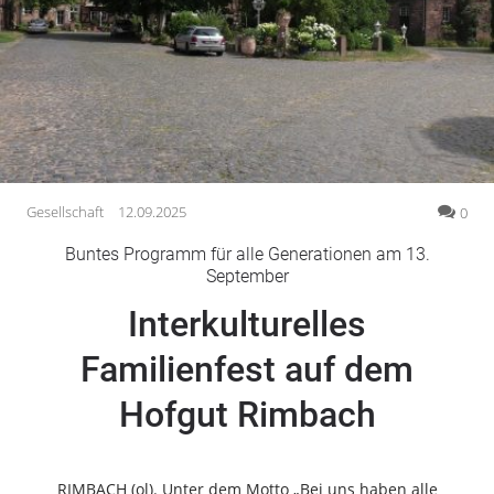
Gesellschaft
Gesundheit
Kultur
Lifestyle
Wirtschaft
Vogelsberg
Gesellschaft
12.09.2025
0
Alsfeld
Buntes Programm für alle Generationen am 13.
Lauterbach
September
Romrod
Interkulturelles
Homberg
Familienfest auf dem
Ohm
Schotten
Hofgut Rimbach
Schlitz
Antrifttal
Feldatal
RIMBACH (ol). Unter dem Motto „Bei uns haben alle