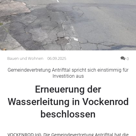
Gesellschaft
Gesundheit
Kultur
Lifestyle
Wirtschaft
Vogelsberg
Bauen und Wohnen
06.09.2025
0
Alsfeld
Gemeindevertretung Antrifttal spricht sich einstimmig für
Lauterbach
Investition aus
Romrod
Erneuerung der
Homberg
Wasserleitung in Vockenrod
Ohm
Schotten
beschlossen
Schlitz
Antrifttal
Feldatal
VOCKENROD (ol). Die Gemeindevertretung Antrifttal hat die