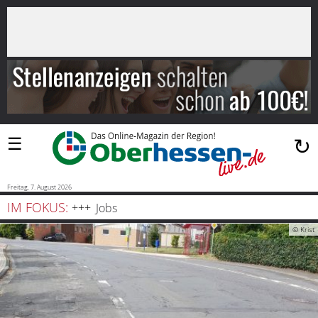
×
Suchen
…
Startseite
Blaulicht
☰
↻
Sport
Politik
Freitag, 7. August 2026
IM FOKUS:
Jobs
Bauen
© Krist
und
Wohnen
Freizeit