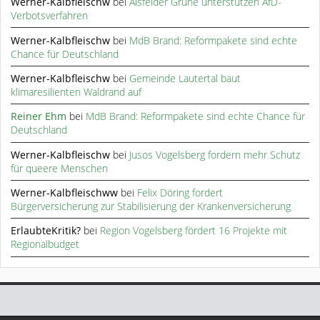
Werner-Kalbfleischw
bei
Alsfelder Grüne unterstützen AfD-
Verbotsverfahren
Werner-Kalbfleischw
bei
MdB Brand: Reformpakete sind echte
Chance für Deutschland
Werner-Kalbfleischw
bei
Gemeinde Lautertal baut
klimaresilienten Waldrand auf
Reiner Ehm
bei
MdB Brand: Reformpakete sind echte Chance für
Deutschland
Werner-Kalbfleischw
bei
Jusos Vogelsberg fordern mehr Schutz
für queere Menschen
Werner-Kalbfleischww
bei
Felix Döring fordert
Bürgerversicherung zur Stabilisierung der Krankenversicherung
ErlaubteKritik?
bei
Region Vogelsberg fördert 16 Projekte mit
Regionalbudget