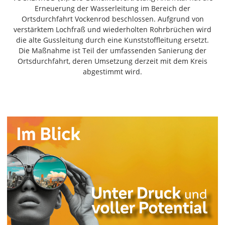
Freiensteinau
Erneuerung der Wasserleitung im Bereich der
Ortsdurchfahrt Vockenrod beschlossen. Aufgrund von
Gemünden
verstärktem Lochfraß und wiederholten Rohrbrüchen wird
Grebenau
die alte Gussleitung durch eine Kunststoffleitung ersetzt.
Grebenhain
Die Maßnahme ist Teil der umfassenden Sanierung der
Ortsdurchfahrt, deren Umsetzung derzeit mit dem Kreis
Herbstein
abgestimmt wird.
Kirtorf
Lautertal
Mücke
Schwalmtal
Ulrichstein
Wartenberg
Schwalm
Fulda
Gießen