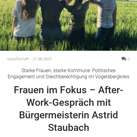
Gesellschaft
Gesundheit
Kultur
Lifestyle
Wirtschaft
Vogelsberg
Gesellschaft
21.08.2025
0
Alsfeld
Starke Frauen, starke Kommune: Politisches
Lauterbach
Engagement und Gleichberechtigung im Vogelsbergkreis
Romrod
Frauen im Fokus – After-
Homberg
Work-Gespräch mit
Ohm
Schotten
Bürgermeisterin Astrid
Schlitz
Antrifttal
Staubach
Feldatal