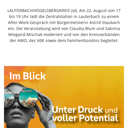
Freiensteinau
LAUTERBACH/VOGELSBERGKREIS (ol). Am 22. August von 17
Gemünden
bis 19 Uhr lädt die Zentralstation in Lauterbach zu einem
Grebenau
After-Work-Gespräch mit Bürgermeisterin Astrid Staubach
Grebenhain
ein. Die Veranstaltung wird von Claudia Blum und Sabrina
Wiegand-Mischak moderiert und von den Kreisverbänden
Herbstein
der AWO, des VdK sowie dem Familienbündnis begleitet.
Kirtorf
Lautertal
Mücke
Schwalmtal
Ulrichstein
Wartenberg
Schwalm
Fulda
Gießen