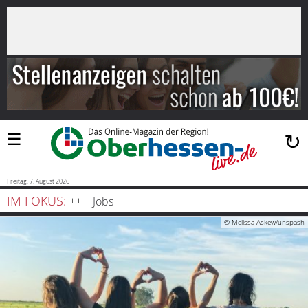
×
Suchen
…
Startseite
Blaulicht
☰
↻
Sport
Politik
Freitag, 7. August 2026
IM FOKUS:
Jobs
Bauen
© Melissa Askew/unspash
und
Wohnen
Freizeit