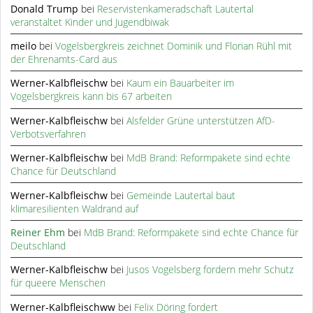
Donald Trump
bei
Reservistenkameradschaft Lautertal
veranstaltet Kinder und Jugendbiwak
meilo
bei
Vogelsbergkreis zeichnet Dominik und Florian Rühl mit
der Ehrenamts-Card aus
Werner-Kalbfleischw
bei
Kaum ein Bauarbeiter im
Vogelsbergkreis kann bis 67 arbeiten
Werner-Kalbfleischw
bei
Alsfelder Grüne unterstützen AfD-
Verbotsverfahren
Werner-Kalbfleischw
bei
MdB Brand: Reformpakete sind echte
Chance für Deutschland
Werner-Kalbfleischw
bei
Gemeinde Lautertal baut
klimaresilienten Waldrand auf
Reiner Ehm
bei
MdB Brand: Reformpakete sind echte Chance für
Deutschland
Werner-Kalbfleischw
bei
Jusos Vogelsberg fordern mehr Schutz
für queere Menschen
Werner-Kalbfleischww
bei
Felix Döring fordert