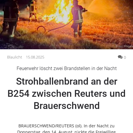
Gesellschaft
Gesundheit
Kultur
Lifestyle
Wirtschaft
Vogelsberg
Blaulicht
15.08.2025
0
Alsfeld
Feuerwehr löscht zwei Brandstellen in der Nacht
Lauterbach
Strohballenbrand an der
Romrod
Homberg
B254 zwischen Reuters und
Ohm
Brauerschwend
Schotten
Schlitz
Antrifttal
BRAUERSCHWEND/REUTERS (ol). In der Nacht zu
Feldatal
Donnerstag, den 14. August, rückte die Freiwillige