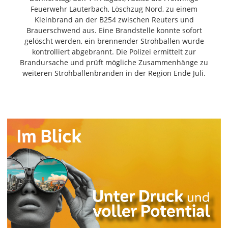
Freiensteinau
Feuerwehr Lauterbach, Löschzug Nord, zu einem
Kleinbrand an der B254 zwischen Reuters und
Gemünden
Brauerschwend aus. Eine Brandstelle konnte sofort
Grebenau
gelöscht werden, ein brennender Strohballen wurde
Grebenhain
kontrolliert abgebrannt. Die Polizei ermittelt zur
Herbstein
Brandursache und prüft mögliche Zusammenhänge zu
weiteren Strohballenbränden in der Region Ende Juli.
Kirtorf
Lautertal
Mücke
Schwalmtal
Ulrichstein
Wartenberg
Schwalm
Fulda
Gießen