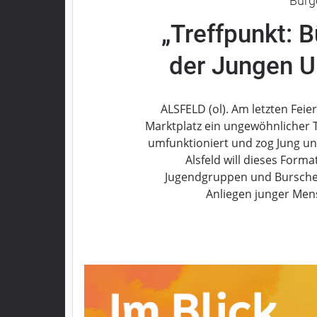
Bürg
Grebenau
„Treffpunkt: 
Grebenhain
Herbstein
der Jungen Un
Kirtorf
Lautertal
ALSFELD (ol). Am letzten Feie
Mücke
Marktplatz ein ungewöhnlicher 
Schwalmtal
umfunktioniert und zog Jung un
Ulrichstein
Alsfeld will dieses For
Wartenberg
Jugendgruppen und Bursche
Schwalm
Anliegen junger Mens
Fulda
Gießen
Impressum
Datenschutzerklärung