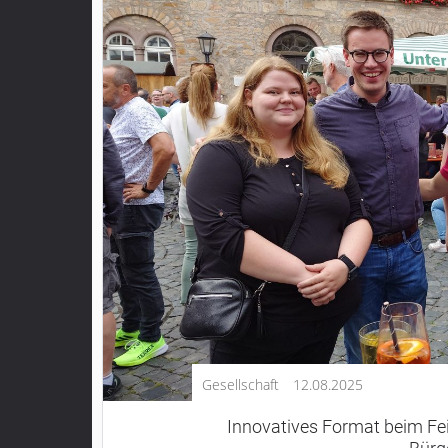
Kultur
Lifestyle
Wirtschaft
Vogelsberg
Alsfeld
Lauterbach
Romrod
Homberg
Ohm
Schotten
Schlitz
Antrifttal
Gesellschaft
12.08.2025
Feldatal
Freiensteinau
Innovatives Format beim Fe
Gemünden