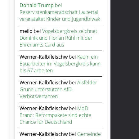
Donald Trump
bei
Reservistenkameradschaft Lautertal
veranstaltet Kinder und Jugendbiwak
meilo
bei
Vogelsbergkreis zeichnet
Dominik und Florian Rühl mit der
Ehrenamts-Card aus
Werner-Kalbfleischw
bei
Kaum ein
Bauarbeiter im Vogelsbergkreis kann
bis 67 arbeiten
Werner-Kalbfleischw
bei
Alsfelder
Grüne unterstützen AfD-
Verbotsverfahren
Werner-Kalbfleischw
bei
MdB
Brand: Reformpakete sind echte
Chance für Deutschland
Werner-Kalbfleischw
bei
Gemeinde