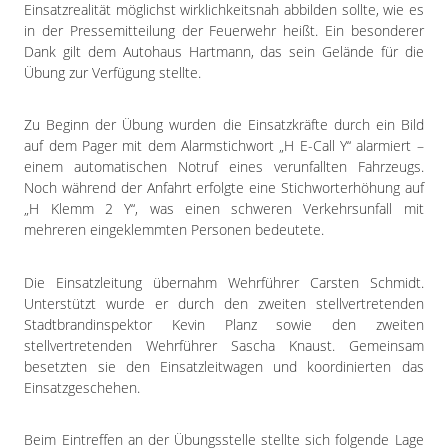
Impressum
Einsatzrealität möglichst wirklichkeitsnah abbilden sollte, wie es
in der Pressemitteilung der Feuerwehr heißt. Ein besonderer
Datenschutzerklärung
Dank gilt dem Autohaus Hartmann, das sein Gelände für die
Übung zur Verfügung stellte.
Zu Beginn der Übung wurden die Einsatzkräfte durch ein Bild
auf dem Pager mit dem Alarmstichwort „H E-Call Y“ alarmiert –
einem automatischen Notruf eines verunfallten Fahrzeugs.
Noch während der Anfahrt erfolgte eine Stichworterhöhung auf
„H Klemm 2 Y“, was einen schweren Verkehrsunfall mit
mehreren eingeklemmten Personen bedeutete.
Die Einsatzleitung übernahm Wehrführer Carsten Schmidt.
Unterstützt wurde er durch den zweiten stellvertretenden
Stadtbrandinspektor Kevin Planz sowie den zweiten
stellvertretenden Wehrführer Sascha Knaust. Gemeinsam
besetzten sie den Einsatzleitwagen und koordinierten das
Einsatzgeschehen.
Beim Eintreffen an der Übungsstelle stellte sich folgende Lage