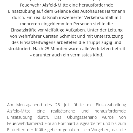
Freiensteinau
Feuerwehr Alsfeld-Mitte eine herausfordernde
Einsatzübung auf dem Gelände des Autohauses Hartmann
Gemünden
durch. Ein realitätsnah inszenierter Verkehrsunfall mit
Grebenau
mehreren eingeklemmten Personen stellte die
Grebenhain
Einsatzkräfte vor vielfältige Aufgaben. Unter der Leitung
von Wehrführer Carsten Schmidt und mit Unterstützung
Herbstein
des Einsatzleitwagens arbeiteten die Trupps zügig und
Kirtorf
strukturiert. Nach 25 Minuten waren alle Verletzten befreit
Lautertal
– darunter auch ein vermisstes Kind.
Mücke
Schwalmtal
Ulrichstein
Wartenberg
Schwalm
Am Montagabend des 28. Juli führte die Einsatzabteilung
Fulda
Alsfeld-Mitte eine realitätsnahe und herausfordernde
Gießen
Einsatzübung durch. Das Übungsszenario wurde von
Feuerwehrkamerad Florian Borchard ausgearbeitet und bis zum
Eintreffen der Kräfte geheim gehalten – ein Vorgehen, das die