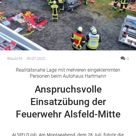
Gesellschaft
Gesundheit
Kultur
Lifestyle
Wirtschaft
Vogelsberg
Blaulicht
30.07.2025
0
Alsfeld
Realitätsnahe Lage mit mehreren eingeklemmten
Lauterbach
Personen beim Autohaus Hartmann
Romrod
Anspruchsvolle
Homberg
Einsatzübung der
Ohm
Schotten
Feuerwehr Alsfeld-Mitte
Schlitz
Antrifttal
Feldatal
ALSFELD (ol). Am Montagabend, dem 28. Juli, führte die