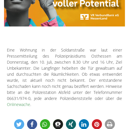
Freiensteinau
Gemünden
Grebenau
Grebenhain
Herbstein
Kirtorf
Eine Wohnung in der Soldanstraße war laut einer
Lautertal
Pressemitteilung des Polizeipräsidiums Osthessen am
Mücke
Donnerstag, den 10. Juli, zwischen 8.30 Uhr und 16 Uhr, Ziel
Schwalmtal
Unbekannter. Die Langfinger hebelten die Tür gewaltsam auf
Ulrichstein
und durchsuchten die Räumlichkeiten. Ob etwas entwendet
wurde, ist aktuell noch nicht bekannt. Der entstandene
Wartenberg
Sachschaden kann noch nicht genau beziffert werden. Hinweise
bitte an die Polizeistation Alsfeld unter der Telefonnummer
Schwalm
06631/974-0, jede andere Polizeidienststelle oder über die
Fulda
Onlinewache
.
Gießen