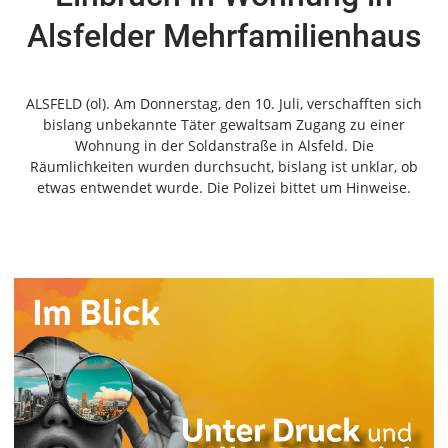
Gesellschaft
Alsfelder Mehrfamilienhaus
Gesundheit
Kultur
Lifestyle
ALSFELD (ol). Am Donnerstag, den 10. Juli, verschafften sich
bislang unbekannte Täter gewaltsam Zugang zu einer
Wirtschaft
Wohnung in der Soldanstraße in Alsfeld. Die
Räumlichkeiten wurden durchsucht, bislang ist unklar, ob
Vogelsberg
etwas entwendet wurde. Die Polizei bittet um Hinweise.
Alsfeld
Lauterbach
Romrod
Homberg
Ohm
Schotten
Schlitz
Antrifttal
Feldatal