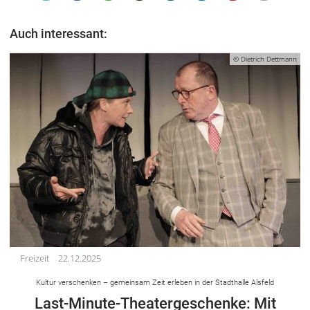
Impressum
Datenschutzerklärung
Auch interessant:
© Dietrich Dettmann
Freizeit
22.12.2025
Kultur verschenken – gemeinsam Zeit erleben in der Stadthalle Alsfeld
Last-Minute-Theatergeschenke: Mit