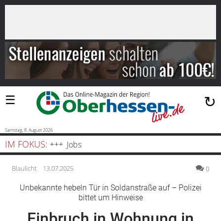
×
Suchen
…
Startseite
Blaulicht
☰
↻
Sport
Politik
Samstag, 8. August 2026
IM FOKUS:
Jobs
Bauen
und
Blaulicht
13.07.2025
0
Wohnen
Unbekannte hebeln Tür in Soldanstraße auf – Polizei
bittet um Hinweise
Freizeit
Einbruch in Wohnung in