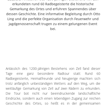
Freiensteinau
erkundeten rund 60 Radbegeisterte die historische
Gemarkung des Ortes und erfuhren Spannendes über
Gemünden
dessen Geschichte. Eine informative Begleitung durch Otto
Grebenau
Ling und die perfekte Organisation durch Feuerwehr und
Grebenhain
Jagdgenossenschaft trugen zu einem gelungenen Event
bei.
Herbstein
Kirtorf
Lautertal
Mücke
Schwalmtal
Ulrichstein
Wartenberg
Anlässlich des 1200-jährigen Bestehens von Zell fand dieser
Tage eine ganz besondere Radtour statt: Rund 60
Schwalm
Radbegeisterte, Heimatfreunde und Neugierige machten sich
trotz anfänglich unbeständigen Wetters auf den Weg, um die
Fulda
weitläufige Gemarkung von Zell auf zwei Rädern zu erkunden.
Gießen
Die Tour bot nicht nur beeindruckende landschaftliche
Eindrücke, sondern auch einen lebendigen Zugang zur reichen
Geschichte des Ortes, so heißt es in der gemeinsamen