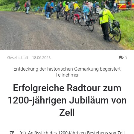
Gesellschaft
Gesundheit
Kultur
Lifestyle
Wirtschaft
Vogelsberg
Gesellschaft
18.06.2025
0
Alsfeld
Entdeckung der historischen Gemarkung begeistert
Lauterbach
Teilnehmer
Romrod
Erfolgreiche Radtour zum
Homberg
1200-jährigen Jubiläum von
Ohm
Schotten
Zell
Schlitz
Antrifttal
Feldatal
ZELL (ol). Anlässlich des 1200-jährigen Bestehens von Zell