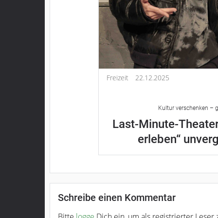
Freizeit
22.12.2025
Kultur verschenken – g
Last-Minute-Theater
erleben“ unver
Schreibe einen Kommentar
Bitte
logge
Dich ein, um als registrierter Lese