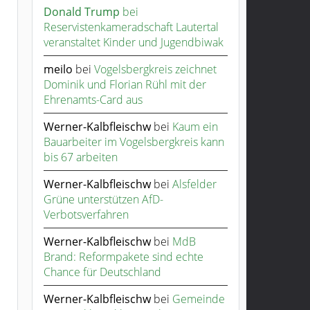
Donald Trump
bei
Reservistenkameradschaft Lautertal
veranstaltet Kinder und Jugendbiwak
meilo
bei
Vogelsbergkreis zeichnet
Dominik und Florian Rühl mit der
Ehrenamts-Card aus
Werner-Kalbfleischw
bei
Kaum ein
Bauarbeiter im Vogelsbergkreis kann
bis 67 arbeiten
Werner-Kalbfleischw
bei
Alsfelder
Grüne unterstützen AfD-
Verbotsverfahren
Werner-Kalbfleischw
bei
MdB
Brand: Reformpakete sind echte
Chance für Deutschland
Werner-Kalbfleischw
bei
Gemeinde