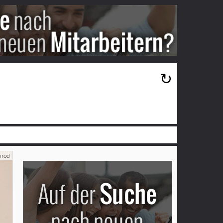
×
↻
mrod