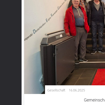
Kultur
Lifestyle
Wirtschaft
Vogelsberg
Alsfeld
Lauterbach
Romrod
Homberg
Ohm
Schotten
Schlitz
Antrifttal
Gesellschaft
16.06.2025
Feldatal
Freiensteinau
Gemeinscha
Gemünden