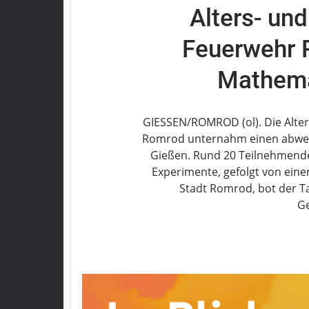
Alters- un
Grebenau
Grebenhain
Feuerwehr 
Herbstein
Kirtorf
Mathema
Lautertal
Mücke
GIESSEN/ROMROD (ol). Die Alter
Schwalmtal
Romrod unternahm einen abwec
Ulrichstein
Gießen. Rund 20 Teilnehmende
Wartenberg
Experimente, gefolgt von eine
Schwalm
Stadt Romrod, bot der Ta
Ge
Fulda
Gießen
Impressum
Datenschutzerklärung