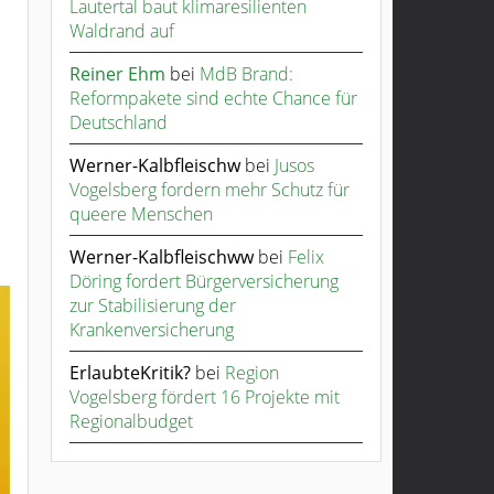
Lautertal baut klimaresilienten
Waldrand auf
Reiner Ehm
bei
MdB Brand:
Reformpakete sind echte Chance für
Deutschland
Werner-Kalbfleischw
bei
Jusos
Vogelsberg fordern mehr Schutz für
queere Menschen
Werner-Kalbfleischww
bei
Felix
Döring fordert Bürgerversicherung
zur Stabilisierung der
Krankenversicherung
ErlaubteKritik?
bei
Region
Vogelsberg fördert 16 Projekte mit
Regionalbudget