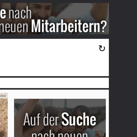
×
↻
sfeld