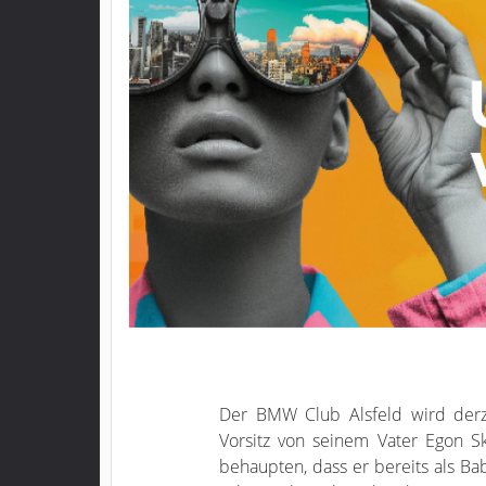
Der BMW Club Alsfeld wird derze
Vorsitz von seinem Vater Egon S
behaupten, dass er bereits als Ba