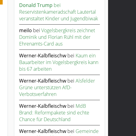
Donald Trump
bei
Reservistenkameradschaft Lautertal
veranstaltet Kinder und Jugendbiwak
meilo
bei
Vogelsbergkreis zeichnet
Dominik und Florian Rühl mit der
Ehrenamts-Card aus
Werner-Kalbfleischw
bei
Kaum ein
Bauarbeiter im Vogelsbergkreis kann
bis 67 arbeiten
Werner-Kalbfleischw
bei
Alsfelder
Grüne unterstützen AfD-
Verbotsverfahren
Werner-Kalbfleischw
bei
MdB
Brand: Reformpakete sind echte
Chance für Deutschland
Werner-Kalbfleischw
bei
Gemeinde