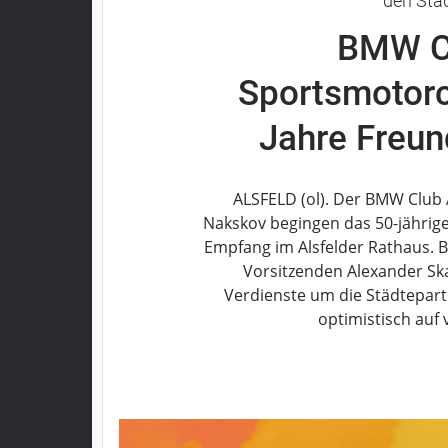
den Stä
Grebenau
BMW Cl
Grebenhain
Herbstein
Sportsmotorc
Kirtorf
Lautertal
Jahre Freun
Mücke
Schwalmtal
ALSFELD (ol). Der BMW Club
Ulrichstein
Nakskov begingen das 50-jährige
Wartenberg
Empfang im Alsfelder Rathaus. 
Vorsitzenden Alexander Ska
Schwalm
Verdienste um die Städtepart
Fulda
optimistisch auf 
Gießen
Impressum
Datenschutzerklärung