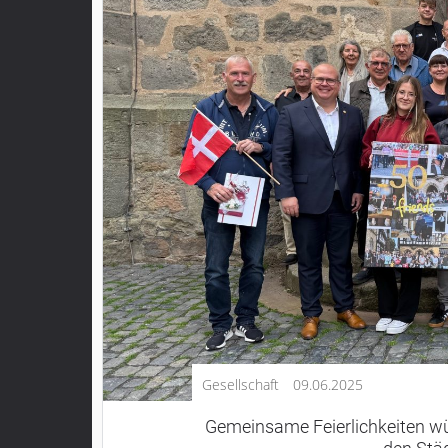
Kultur
Lifestyle
Wirtschaft
Vogelsberg
Alsfeld
Lauterbach
Romrod
Homberg
Ohm
Schotten
Schlitz
Antrifttal
Gesellschaft
09.06.2025
Feldatal
Freiensteinau
Gemeinsame Feierlichkeiten wü
Gemünden