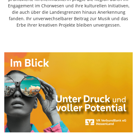
Freiensteinau
Engagement im Chorwesen und ihre kulturellen Initiativen,
die auch über die Landesgrenzen hinaus Anerkennung
Gemünden
fanden. Ihr unverwechselbarer Beitrag zur Musik und das
Grebenau
Erbe ihrer kreativen Projekte bleiben unvergessen.
Grebenhain
Herbstein
Kirtorf
Lautertal
Mücke
Schwalmtal
Ulrichstein
Wartenberg
Schwalm
Fulda
Gießen