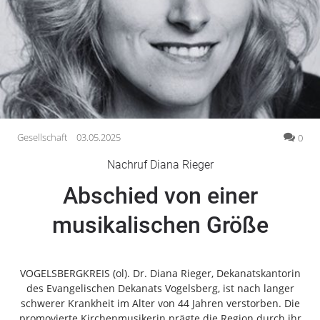
Gesellschaft
Gesundheit
Kultur
Lifestyle
Wirtschaft
Vogelsberg
Gesellschaft
03.05.2025
0
Alsfeld
Nachruf Diana Rieger
Lauterbach
Abschied von einer
Romrod
Homberg
musikalischen Größe
Ohm
Schotten
Schlitz
VOGELSBERGKREIS (ol). Dr. Diana Rieger, Dekanatskantorin
des Evangelischen Dekanats Vogelsberg, ist nach langer
Antrifttal
schwerer Krankheit im Alter von 44 Jahren verstorben. Die
Feldatal
promovierte Kirchenmusikerin prägte die Region durch ihr