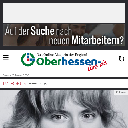
×
Suchen
…
Startseite
Blaulicht
☰
↻
Sport
Politik
Freitag, 7. August 2026
IM FOKUS:
Jobs
Bauen
© Rieger
und
Wohnen
Freizeit