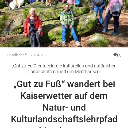
Gesellschaft
Gesundheit
Kultur
Lifestyle
Wirtschaft
Vogelsberg
Gesellschaft
29.04.2025
0
Alsfeld
„Gut zu Fuß" entdeckt die kulturellen und natürlichen
Lauterbach
Landschaften rund um Merzhausen
Romrod
„Gut zu Fuß“ wandert bei
Homberg
Kaiserwetter auf dem
Ohm
Schotten
Natur- und
Schlitz
Antrifttal
Kulturlandschaftslehrpfad
Feldatal