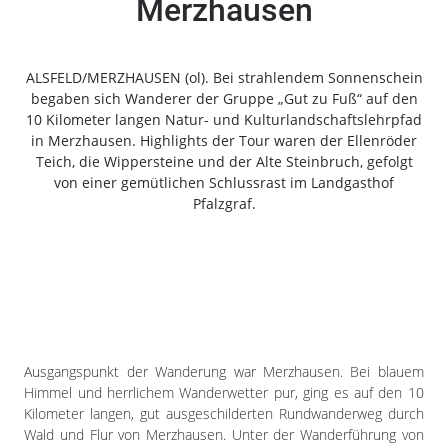
Merzhausen
Freiensteinau
Gemünden
Grebenau
ALSFELD/MERZHAUSEN (ol). Bei strahlendem Sonnenschein
Grebenhain
begaben sich Wanderer der Gruppe „Gut zu Fuß“ auf den
10 Kilometer langen Natur- und Kulturlandschaftslehrpfad
Herbstein
in Merzhausen. Highlights der Tour waren der Ellenröder
Kirtorf
Teich, die Wippersteine und der Alte Steinbruch, gefolgt
Lautertal
von einer gemütlichen Schlussrast im Landgasthof
Mücke
Pfalzgraf.
Schwalmtal
Ulrichstein
Wartenberg
Schwalm
Fulda
Ausgangspunkt der Wanderung war Merzhausen. Bei blauem
Gießen
Himmel und herrlichem Wanderwetter pur, ging es auf den 10
Kilometer langen, gut ausgeschilderten Rundwanderweg durch
Wald und Flur von Merzhausen. Unter der Wanderführung von