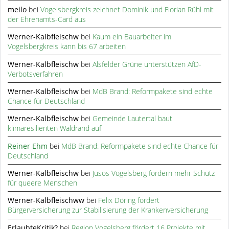
meilo
bei
Vogelsbergkreis zeichnet Dominik und Florian Rühl mit
der Ehrenamts-Card aus
Werner-Kalbfleischw
bei
Kaum ein Bauarbeiter im
Vogelsbergkreis kann bis 67 arbeiten
Werner-Kalbfleischw
bei
Alsfelder Grüne unterstützen AfD-
Verbotsverfahren
Werner-Kalbfleischw
bei
MdB Brand: Reformpakete sind echte
Chance für Deutschland
Werner-Kalbfleischw
bei
Gemeinde Lautertal baut
klimaresilienten Waldrand auf
Reiner Ehm
bei
MdB Brand: Reformpakete sind echte Chance für
Deutschland
Werner-Kalbfleischw
bei
Jusos Vogelsberg fordern mehr Schutz
für queere Menschen
Werner-Kalbfleischww
bei
Felix Döring fordert
Bürgerversicherung zur Stabilisierung der Krankenversicherung
ErlaubteKritik?
bei
Region Vogelsberg fördert 16 Projekte mit