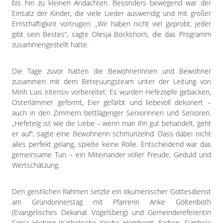
bis hin zu kleinen Andachten. Besonders bewegend war der
Einsatz der Kinder, die viele Lieder auswendig und mit großer
Ernsthaftigkeit vortrugen. „Wir haben nicht viel geprobt, jeder
gibt sein Bestes“, sagte Olesja Bockshorn, die das Programm
zusammengestellt hatte.
Die Tage zuvor hatten die Bewohnerinnen und Bewohner
zusammen mit dem Betreuungsteam unter der Leitung von
Minh Luis intensiv vorbereitet: Es wurden Hefezöpfe gebacken,
Osterlämmer geformt, Eier gefärbt und liebevoll dekoriert –
auch in den Zimmern bettlägeriger Seniorinnen und Senioren.
„Hefeteig ist wie die Liebe – wenn man ihn gut behandelt, geht
er auf“, sagte eine Bewohnerin schmunzelnd. Dass dabei nicht
alles perfekt gelang, spielte keine Rolle. Entscheidend war das
gemeinsame Tun – ein Miteinander voller Freude, Geduld und
Wertschätzung.
Den geistlichen Rahmen setzte ein ökumenischer Gottesdienst
am Gründonnerstag mit Pfarrerin Anke Göltenboth
(Evangelisches Dekanat Vogelsberg) und Gemeindereferentin
Sonja Hiebing (Katholische Kirche Homberg). Farben, Symbole