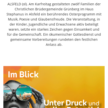
Freiensteinau
ALSFELD (ol). Am Karfreitag gestalteten zwölf Familien der
Christlichen Brüdergemeinde Grünberg im Haus
Gemünden
Stephanus in Alsfeld ein berührendes Osterprogramm mit
Grebenau
Musik, Poesie und Glaubensfreude. Die Veranstaltung, in
Grebenhain
der Kinder, Jugendliche und Erwachsene aktiv beteiligt
waren, setzte ein starkes Zeichen gegen Einsamkeit und
Herbstein
für die Gemeinschaft. Ein ökumenischer Gottesdienst und
Kirtorf
gemeinsame Vorbereitungen rundeten den festlichen
Lautertal
Anlass ab.
Mücke
Schwalmtal
Ulrichstein
Wartenberg
Schwalm
Fulda
Gießen