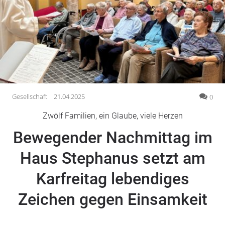
Gesellschaft
Gesundheit
Kultur
Lifestyle
Wirtschaft
Vogelsberg
Gesellschaft
21.04.2025
0
Alsfeld
Zwölf Familien, ein Glaube, viele Herzen
Lauterbach
Bewegender Nachmittag im
Romrod
Homberg
Haus Stephanus setzt am
Ohm
Karfreitag lebendiges
Schotten
Schlitz
Zeichen gegen Einsamkeit
Antrifttal
Feldatal