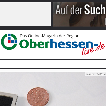
© moritz320/pix