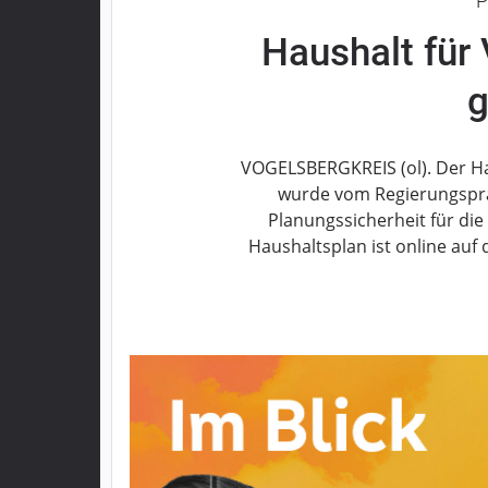
P
Grebenau
Haushalt für
Grebenhain
Herbstein
g
Kirtorf
Lautertal
VOGELSBERGKREIS (ol). Der Ha
Mücke
wurde vom Regierungspr
Schwalmtal
Planungssicherheit für die 
Ulrichstein
Haushaltsplan ist online auf
Wartenberg
Schwalm
Fulda
Gießen
Impressum
Datenschutzerklärung