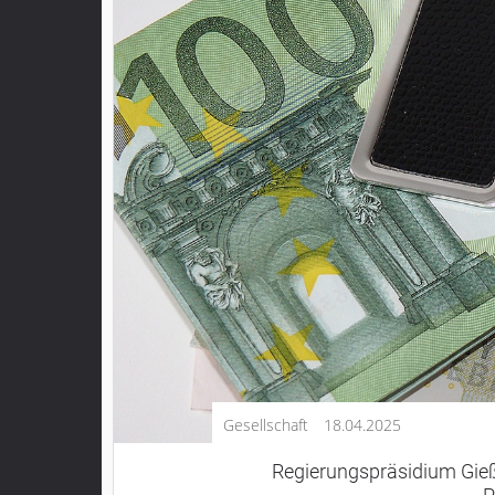
Kultur
Lifestyle
Wirtschaft
Vogelsberg
Alsfeld
Lauterbach
Romrod
Homberg
Ohm
Schotten
Schlitz
Antrifttal
Gesellschaft
18.04.2025
Feldatal
Freiensteinau
Regierungspräsidium Gieß
Gemünden