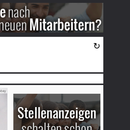
×
↻
abay