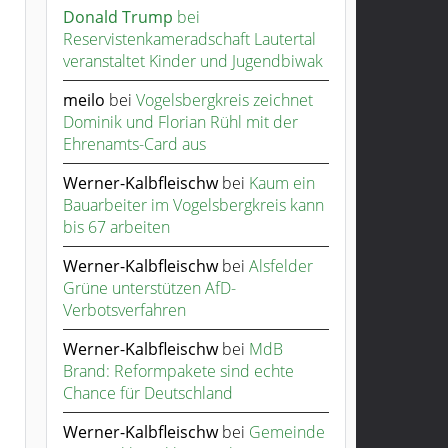
Donald Trump
bei
Reservistenkameradschaft Lautertal
veranstaltet Kinder und Jugendbiwak
meilo
bei
Vogelsbergkreis zeichnet
Dominik und Florian Rühl mit der
Ehrenamts-Card aus
Werner-Kalbfleischw
bei
Kaum ein
Bauarbeiter im Vogelsbergkreis kann
bis 67 arbeiten
Werner-Kalbfleischw
bei
Alsfelder
Grüne unterstützen AfD-
Verbotsverfahren
Werner-Kalbfleischw
bei
MdB
Brand: Reformpakete sind echte
Chance für Deutschland
Werner-Kalbfleischw
bei
Gemeinde