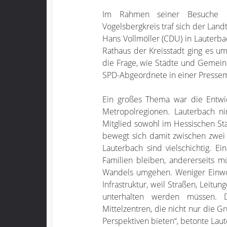
Im Rahmen seiner Besuche b
Vogelsbergkreis traf sich der Land
Hans Vollmöller (CDU) in Lauterb
Rathaus der Kreisstadt ging es u
die Frage, wie Städte und Gemein
SPD-Abgeordnete in einer Pressemi
Ein großes Thema war die Entwi
Metropolregionen. Lauterbach ni
Mitglied sowohl im Hessischen S
bewegt sich damit zwischen zwei 
Lauterbach sind vielschichtig. Ei
Familien bleiben, andererseits 
Wandels umgehen. Weniger Einwo
Infrastruktur, weil Straßen, Leitu
unterhalten werden müssen. D
Mittelzentren, die nicht nur die G
Perspektiven bieten“, betonte Lau