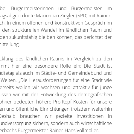
ei Bürgermeisterinnen und Bürgermeister im
tagsabgeordnete Maximilian Ziegler (SPD) mit Rainer-
ach. In einem offenen und konstruktiven Gespräch im
m den strukturellen Wandel im ländlichen Raum und
den zukunftsfähig bleiben können, das berichtet der
tteilung.
cklung des ländlichen Raums im Vergleich zu den
mmt hier eine besondere Rolle ein: Die Stadt ist
tädtetag als auch im Städte- und Gemeindebund und
Welten. „Die Herausforderungen für eine Stadt wie
nerseits wollen wir wachsen und attraktiv für junge
müssen wir mit der Entwicklung des demografischen
hner bedeuten höhere Pro-Kopf-Kosten für unsere
ngen und öffentliche Einrichtungen trotzdem weiterhin
eshalb brauchen wir gezielte Investitionen in
rundversorgung sichern, sondern auch wirtschaftliche
terbachs Bürgermeister Rainer-Hans Vollmöller.