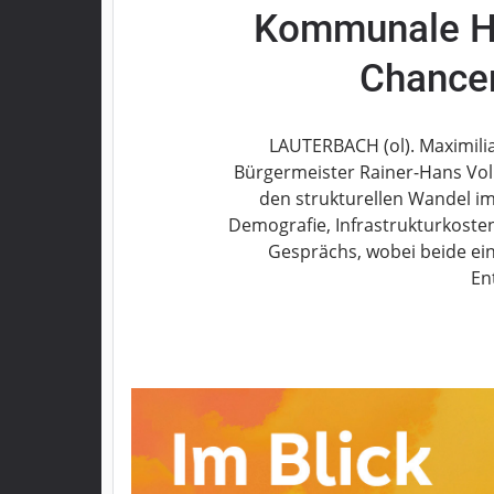
Kommunale H
Grebenau
Grebenhain
Chancen
Herbstein
Kirtorf
Lautertal
LAUTERBACH (ol). Maximili
Mücke
Bürgermeister Rainer-Hans Voll
den strukturellen Wandel i
Schwalmtal
Demografie, Infrastrukturkoste
Ulrichstein
Gesprächs, wobei beide ei
Wartenberg
En
Schwalm
Fulda
Gießen
Impressum
Datenschutzerklärung