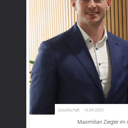
Kultur
Lifestyle
Wirtschaft
Vogelsberg
Alsfeld
Lauterbach
Romrod
Homberg
Ohm
Schotten
Schlitz
Antrifttal
Gesellschaft
16.04.2025
Feldatal
Freiensteinau
Maximilian Ziegler im 
Gemünden