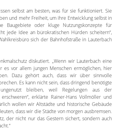
ssen selbst am besten, was für sie funktioniert. Sie
en und mehr Freiheit, um ihre Entwicklung selbst in
 Baugebiete oder kluge Nutzungskonzepte für
cht jede Idee an bürokratischen Hürden scheitern“,
 Wahlkreisbüro sich der Bahnhofstraße in Lauterbach
nkmalschutz diskutiert. „Wenn wir Lauterbach eine
r es vor allem jungen Menschen ermöglichen, hier
ben. Dazu gehört auch, dass wir über sinnvolle
echen. Es kann nicht sein, dass dringend benötigte
ungenutzt bleiben, weil Regelungen aus der
erschweren“, erklärte Rainer-Hans Vollmöller und
ürlich wollen wir Altstädte und historische Gebäude
deuten, dass wir die Städte von morgen ausbremsen.
, der nicht nur das Gestern sichert, sondern auch
cht.“