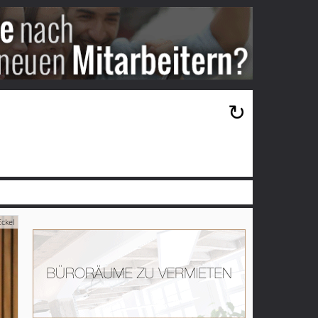
×
↻
Eckel