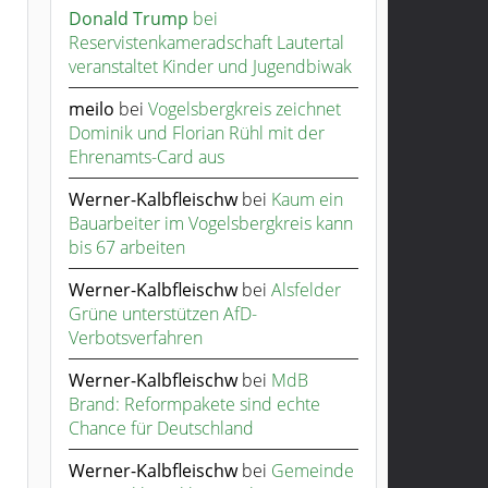
Donald Trump
bei
Reservistenkameradschaft Lautertal
veranstaltet Kinder und Jugendbiwak
meilo
bei
Vogelsbergkreis zeichnet
Dominik und Florian Rühl mit der
Ehrenamts-Card aus
Werner-Kalbfleischw
bei
Kaum ein
Bauarbeiter im Vogelsbergkreis kann
bis 67 arbeiten
Werner-Kalbfleischw
bei
Alsfelder
Grüne unterstützen AfD-
Verbotsverfahren
Werner-Kalbfleischw
bei
MdB
Brand: Reformpakete sind echte
Chance für Deutschland
Werner-Kalbfleischw
bei
Gemeinde