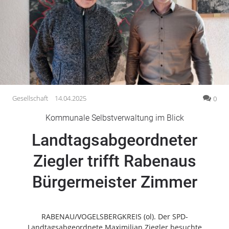
Gesellschaft
Gesundheit
Kultur
Lifestyle
Wirtschaft
Vogelsberg
Gesellschaft
14.04.2025
0
Alsfeld
Kommunale Selbstverwaltung im Blick
Lauterbach
Landtagsabgeordneter
Romrod
Homberg
Ziegler trifft Rabenaus
Ohm
Bürgermeister Zimmer
Schotten
Schlitz
Antrifttal
RABENAU/VOGELSBERGKREIS (ol). Der SPD-
Feldatal
Landtagsabgeordnete Maximilian Ziegler besuchte