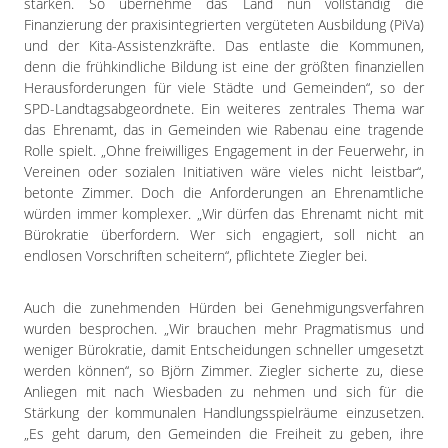
stärken. So übernehme das Land nun vollständig die
Finanzierung der praxisintegrierten vergüteten Ausbildung (PiVa)
und der Kita-Assistenzkräfte. Das entlaste die Kommunen,
denn die frühkindliche Bildung ist eine der größten finanziellen
Herausforderungen für viele Städte und Gemeinden“, so der
SPD-Landtagsabgeordnete. Ein weiteres zentrales Thema war
das Ehrenamt, das in Gemeinden wie Rabenau eine tragende
Rolle spielt. „Ohne freiwilliges Engagement in der Feuerwehr, in
Vereinen oder sozialen Initiativen wäre vieles nicht leistbar“,
betonte Zimmer. Doch die Anforderungen an Ehrenamtliche
würden immer komplexer. „Wir dürfen das Ehrenamt nicht mit
Bürokratie überfordern. Wer sich engagiert, soll nicht an
endlosen Vorschriften scheitern“, pflichtete Ziegler bei.
Auch die zunehmenden Hürden bei Genehmigungsverfahren
wurden besprochen. „Wir brauchen mehr Pragmatismus und
weniger Bürokratie, damit Entscheidungen schneller umgesetzt
werden können“, so Björn Zimmer. Ziegler sicherte zu, diese
Anliegen mit nach Wiesbaden zu nehmen und sich für die
Stärkung der kommunalen Handlungsspielräume einzusetzen.
„Es geht darum, den Gemeinden die Freiheit zu geben, ihre