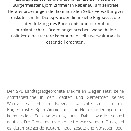
Freiensteinau
Bürgermeister Björn Zimmer in Rabenau, um zentrale
Herausforderungen der kommunalen Selbstverwaltung zu
Gemünden
diskutieren. Im Dialog wurden finanzielle Engpässe, die
Grebenau
Unterstützung des Ehrenamts und der Abbau
Grebenhain
bürokratischer Hürden angesprochen, wobei beide
Herbstein
Politiker eine stärkere kommunale Selbstverwaltung als
essentiell erachten.
Kirtorf
Lautertal
Mücke
Schwalmtal
Ulrichstein
Wartenberg
Der SPD-Landtagsabgeordnete Maximilian Ziegler setzt seine
Schwalm
Antrittsbesuche in den Städten und Gemeinden seines
Wahlkreises fort. In Rabenau tauschte er sich mit
Fulda
Bürgermeister Björn Zimmer über die Herausforderungen der
Gießen
kommunalen Selbstverwaltung aus. Dabei wurde schnell
deutlich: Die Gemeinden stehen unter wachsendem Druck, sei
es durch steigende Kosten, neue gesetzliche Vorgaben oder