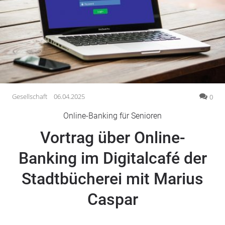
Gesellschaft
Gesundheit
Kultur
Lifestyle
Wirtschaft
Vogelsberg
Gesellschaft
06.04.2025
0
Alsfeld
Online-Banking für Senioren
Lauterbach
Vortrag über Online-
Romrod
Homberg
Banking im Digitalcafé der
Ohm
Stadtbücherei mit Marius
Schotten
Schlitz
Caspar
Antrifttal
Feldatal