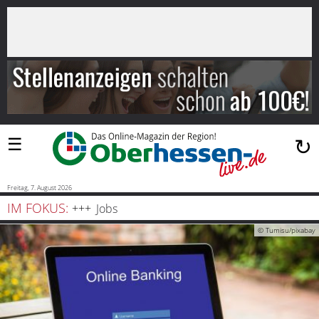
×
Suchen
…
Startseite
Blaulicht
☰
↻
Sport
Politik
Freitag, 7. August 2026
IM FOKUS:
Jobs
Bauen
© Tumisu/pixabay
und
Wohnen
Freizeit