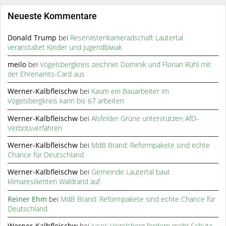
Neueste Kommentare
Donald Trump
bei
Reservistenkameradschaft Lautertal
veranstaltet Kinder und Jugendbiwak
meilo
bei
Vogelsbergkreis zeichnet Dominik und Florian Rühl mit
der Ehrenamts-Card aus
Werner-Kalbfleischw
bei
Kaum ein Bauarbeiter im
Vogelsbergkreis kann bis 67 arbeiten
Werner-Kalbfleischw
bei
Alsfelder Grüne unterstützen AfD-
Verbotsverfahren
Werner-Kalbfleischw
bei
MdB Brand: Reformpakete sind echte
Chance für Deutschland
Werner-Kalbfleischw
bei
Gemeinde Lautertal baut
klimaresilienten Waldrand auf
Reiner Ehm
bei
MdB Brand: Reformpakete sind echte Chance für
Deutschland
Werner-Kalbfleischw
bei
Jusos Vogelsberg fordern mehr Schutz