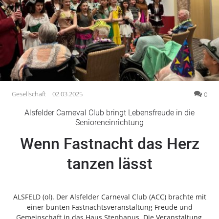
Gesellschaft
Gesundheit
Kultur
Lifestyle
Wirtschaft
Vogelsberg
Gesellschaft
02.03.2025
0
Alsfeld
Alsfelder Carneval Club bringt Lebensfreude in die
Lauterbach
Senioreneinrichtung
Romrod
Wenn Fastnacht das Herz
Homberg
tanzen lässt
Ohm
Schotten
Schlitz
ALSFELD (ol). Der Alsfelder Carneval Club (ACC) brachte mit
Antrifttal
einer bunten Fastnachtsveranstaltung Freude und
Feldatal
Gemeinschaft in das Haus Stephanus. Die Veranstaltung,