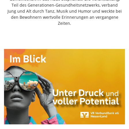
Freiensteinau
Teil des Generationen-Gesundheitsnetzwerks, verband
Jung und Alt durch Tanz, Musik und Humor und weckte bei
Gemünden
den Bewohnern wertvolle Erinnerungen an vergangene
Grebenau
Zeiten.
Grebenhain
Herbstein
Kirtorf
Lautertal
Mücke
Schwalmtal
Ulrichstein
Wartenberg
Schwalm
Fulda
Gießen