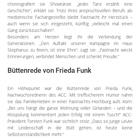
choreografiert sie Showtänze. „Jeder Tanz erzählt eine
Geschichte“, erklärt sie. Trotz ihres anspruchsvollen Berufs als
medizinische Fachangestellte bleibt Fastnacht ihr Herzstück –
auch wenn sie sich eingesteht, künftig „vielleicht mal einen
Gang zurückzuschalten“.
Besonders am Herzen liegt ihr die Verbindung der
Generationen. „Den Auftakt unserer Kampagne im Haus
Stephanus zu feiern, ist eine Ehre“, sagt sie. „Fastnacht weckt
Erinnerungen, verbindet Menschen und schenkt Freude.“
Büttenrede von Frieda Funk
Ein Höhepunkt war die Büttenrede von Frieda Funk,
Nachwuchsrednerin des ACC. Mit treffsicherem Humor nahm
sie das Familienleben in einer Fastnachts-Hochburg aufs Korn:
„Bei uns hängt die ganze Wohnung voller Girlanden – und die
Klospülung kommentiert jeden Erfolg mit einem Tusch!“ ACC-
Präsident Torsten Funk war sichtlich stolz: „Dass so junge Leute
mit Leidenschaft in die Bütt gehen, ist heute keine
Selbstverständlichkeit mehr.“