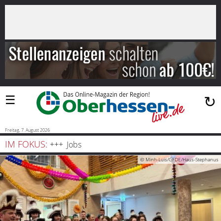
×
Suchen
…
Startseite
Blaulicht
☰
↻
Sport
Politik
Freitag, 7. August 2026
IM FOKUS:
Jobs
Bauen
© Minh-Luis/GFDE/Haus-Stephanus
und
Wohnen
Freizeit