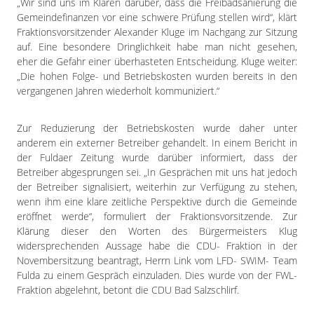
„Wir sind uns im Klaren darüber, dass die Freibadsanierung die
Gemeindefinanzen vor eine schwere Prüfung stellen wird“, klärt
Fraktionsvorsitzender Alexander Kluge im Nachgang zur Sitzung
auf. Eine besondere Dringlichkeit habe man nicht gesehen,
eher die Gefahr einer überhasteten Entscheidung. Kluge weiter:
„Die hohen Folge- und Betriebskosten wurden bereits in den
vergangenen Jahren wiederholt kommuniziert.“
Zur Reduzierung der Betriebskosten wurde daher unter
anderem ein externer Betreiber gehandelt. In einem Bericht in
der Fuldaer Zeitung wurde darüber informiert, dass der
Betreiber abgesprungen sei. „In Gesprächen mit uns hat jedoch
der Betreiber signalisiert, weiterhin zur Verfügung zu stehen,
wenn ihm eine klare zeitliche Perspektive durch die Gemeinde
eröffnet werde“, formuliert der Fraktionsvorsitzende. Zur
Klärung dieser den Worten des Bürgermeisters Klug
widersprechenden Aussage habe die CDU- Fraktion in der
Novembersitzung beantragt, Herrn Link vom LFD- SWIM- Team
Fulda zu einem Gespräch einzuladen. Dies wurde von der FWL-
Fraktion abgelehnt, betont die CDU Bad Salzschlirf.