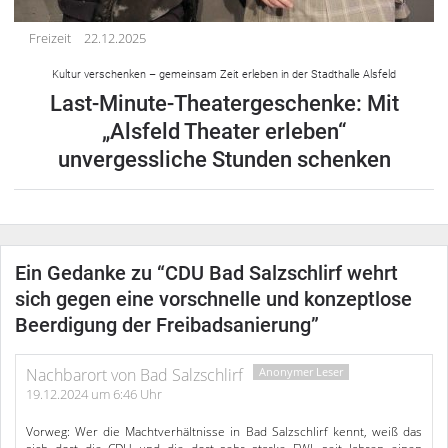
Freizeit
22.12.2025
Kultur verschenken – gemeinsam Zeit erleben in der Stadthalle Alsfeld
Last-Minute-Theatergeschenke: Mit
„Alsfeld Theater erleben“
unvergessliche Stunden schenken
Ein Gedanke zu “
CDU Bad Salzschlirf wehrt
sich gegen eine vorschnelle und konzeptlose
Beerdigung der Freibadsanierung
”
Nachbarort von Bad Salzschlirf
19.12.2024 um 6:46 Uhr
Vorweg: Wer die Machtverhältnisse in Bad Salzschlirf kennt, weiß das