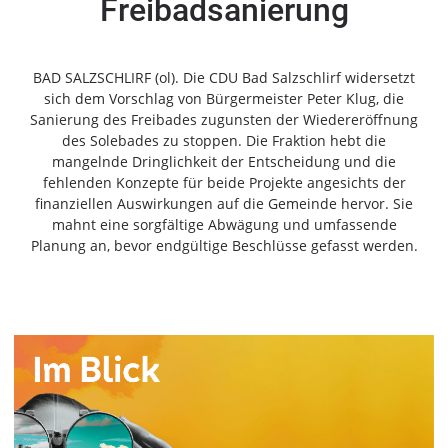
Freibadsanierung
Freiensteinau
Gemünden
Grebenau
BAD SALZSCHLIRF (ol). Die CDU Bad Salzschlirf widersetzt
Grebenhain
sich dem Vorschlag von Bürgermeister Peter Klug, die
Sanierung des Freibades zugunsten der Wiedereröffnung
Herbstein
des Solebades zu stoppen. Die Fraktion hebt die
Kirtorf
mangelnde Dringlichkeit der Entscheidung und die
Lautertal
fehlenden Konzepte für beide Projekte angesichts der
Mücke
finanziellen Auswirkungen auf die Gemeinde hervor. Sie
mahnt eine sorgfältige Abwägung und umfassende
Schwalmtal
Planung an, bevor endgültige Beschlüsse gefasst werden.
Ulrichstein
Wartenberg
Schwalm
Fulda
Gießen