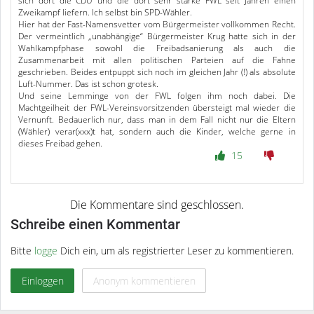
sich dort die CDU und die dort sehr starke FWL seit Jahren einen
Zweikampf liefern. Ich selbst bin SPD-Wähler.
Hier hat der Fast-Namensvetter vom Bürgermeister vollkommen Recht.
Der vermeintlich „unabhängige“ Bürgermeister Krug hatte sich in der
Wahlkampfphase sowohl die Freibadsanierung als auch die
Zusammenarbeit mit allen politischen Parteien auf die Fahne
geschrieben. Beides entpuppt sich noch im gleichen Jahr (!) als absolute
Luft-Nummer. Das ist schon grotesk.
Und seine Lemminge von der FWL folgen ihm noch dabei. Die
Machtgeilheit der FWL-Vereinsvorsitzenden übersteigt mal wieder die
Vernunft. Bedauerlich nur, dass man in dem Fall nicht nur die Eltern
(Wähler) verar(xxx)t hat, sondern auch die Kinder, welche gerne in
dieses Freibad gehen.
15
Schreibe einen Kommentar
Bitte
logge
Dich ein, um als registrierter Leser zu kommentieren.
Einloggen
Anonym kommentieren