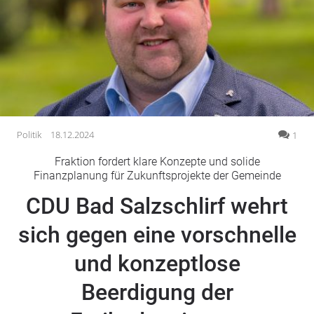
Gesellschaft
Gesundheit
Kultur
Lifestyle
Wirtschaft
Vogelsberg
Politik
18.12.2024
1
Alsfeld
Fraktion fordert klare Konzepte und solide
Lauterbach
Finanzplanung für Zukunftsprojekte der Gemeinde
Romrod
CDU Bad Salzschlirf wehrt
Homberg
sich gegen eine vorschnelle
Ohm
Schotten
und konzeptlose
Schlitz
Antrifttal
Beerdigung der
Feldatal