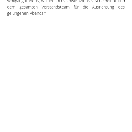
Wolfgang Kubens, Wilfried Ochs sowie Andreas Scheibelhut und
dem gesamten Vorstandsteam für die Ausrichtung des
gelungenen Abends.“