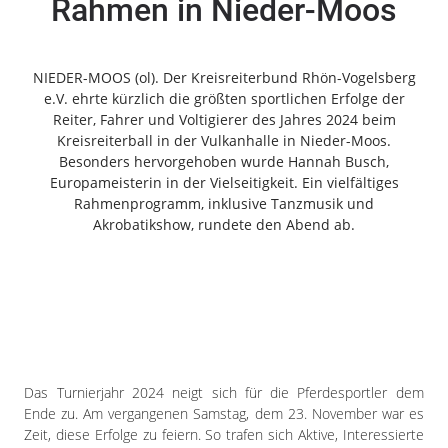
Rahmen in Nieder-Moos
Freiensteinau
Gemünden
Grebenau
NIEDER-MOOS (ol). Der Kreisreiterbund Rhön-Vogelsberg
Grebenhain
e.V. ehrte kürzlich die größten sportlichen Erfolge der
Reiter, Fahrer und Voltigierer des Jahres 2024 beim
Herbstein
Kreisreiterball in der Vulkanhalle in Nieder-Moos.
Kirtorf
Besonders hervorgehoben wurde Hannah Busch,
Lautertal
Europameisterin in der Vielseitigkeit. Ein vielfältiges
Mücke
Rahmenprogramm, inklusive Tanzmusik und
Akrobatikshow, rundete den Abend ab.
Schwalmtal
Ulrichstein
Wartenberg
Schwalm
Fulda
Gießen
Das Turnierjahr 2024 neigt sich für die Pferdesportler dem
Ende zu. Am vergangenen Samstag, dem 23. November war es
Zeit, diese Erfolge zu feiern. So trafen sich Aktive, Interessierte