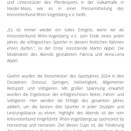
Impressum
und Unterstützer des Pferdesports in der Vulkanhalle in
Nieder-Moos, wie es in einer Pressemitteilung des
Datenschutzerklärung
Kreisreiterbund Rhön-Vogelsberg e.V. heißt.
„Es ist immer wieder ein tolles Ereignis, wenn wir als
Kreisreiterbund Rhön-Vogelsberg e.V. zum Ende eines jeden
Jahres die erfolgreichen Sportler in diesem festlichen Rahmen
ehren dürfen.“, so der Erste Vorsitzende Martin Appel. Die
Moderation des Abends gestalteten Patricia und Anna-Lena
Appel.
Geehrt wurden die Kreismeister des Sportjahres 2024 in den
Disziplinen Dressur, Springen, Vielseitigkeit, Allgemeiner
Reitsport und Voltigieren. Mit großer Spannung erwartet
wurden die Ergebnisse der erfolgreichsten Reiter, Fahrer und
Voltigierer. Hier werden die Erfolge des gesamten Jahres
addiert, um die besten drei Sportler in jeder Disziplin und
Leistungsklasse zu ehren. Highlight des Abends ist der vom
Kreisreiterbund eingeführte Rhön-Vogelsbergcup sponsored by
Horseshop und Horseven. Ziel dieses Cups ist, die Förderung