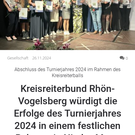
Gesellschaft
Gesundheit
Kultur
Lifestyle
Wirtschaft
Vogelsberg
Gesellschaft
26.11.2024
0
Alsfeld
Abschluss des Turnierjahres 2024 im Rahmen des
Lauterbach
Kreisreiterballs
Romrod
Kreisreiterbund Rhön-
Homberg
Vogelsberg würdigt die
Ohm
Schotten
Erfolge des Turnierjahres
Schlitz
Antrifttal
2024 in einem festlichen
Feldatal