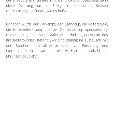
der angebotenen Turniere im Kreis Fulda und Vogelsberg, da in
dieser Wertung nur die Erfolge in den beiden Kreisen
Berücksichtigung finden., wie es heißt
Daneben wurde der Vierkampf, der Jugendcup, die Reiterspiele,
die Jahreszeitentrophy und der Osthessencup sponsored by
Horseshop geehrt. Anke Gräfin Westerholt, Jugendwartin des
Kreisreiterbundes, betont: „Wir sind ständig im Austausch mit
den Sportlern, um attraktive Ideen zur Förderung des
Pferdesports zu entwickeln. Dies wird an der Vielzahl der
Ehrungen deutlich.“