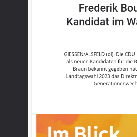
Frederik Bou
Grebenau
Grebenhain
Kandidat im Wa
Herbstein
Kirtorf
Lautertal
Mücke
GIESSEN/ALSFELD (ol). Die CDU i
Schwalmtal
als neuen Kandidaten für die
Ulrichstein
Braun bekannt gegeben hat, 
Wartenberg
Landtagswahl 2023 das Direktma
Schwalm
Generationenwechs
Fulda
Gießen
Impressum
Datenschutzerklärung