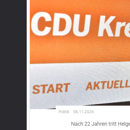
Kultur
Lifestyle
Wirtschaft
Vogelsberg
Alsfeld
Lauterbach
Romrod
Homberg
Ohm
Schotten
Schlitz
Antrifttal
Politik
06.11.2024
Feldatal
Freiensteinau
Nach 22 Jahren tritt Hel
Gemünden