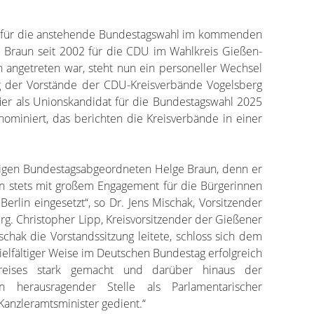
eu für die anstehende Bundestagswahl im kommenden
e Braun seit 2002 für die CDU im Wahlkreis Gießen-
 angetreten war, steht nun ein personeller Wechsel
g der Vorstände der CDU-Kreisverbände Vogelsberg
er als Unionskandidat für die Bundestagswahl 2025
nominiert, das berichten die Kreisverbände in einer
rigen Bundestagsabgeordneten Helge Braun, denn er
en stets mit großem Engagement für die Bürgerinnen
erlin eingesetzt“, so Dr. Jens Mischak, Vorsitzender
g. Christopher Lipp, Kreisvorsitzender der Gießener
chak die Vorstandssitzung leitete, schloss sich dem
vielfältiger Weise im Deutschen Bundestag erfolgreich
reises stark gemacht und darüber hinaus der
n herausragender Stelle als Parlamentarischer
 Kanzleramtsminister gedient.“