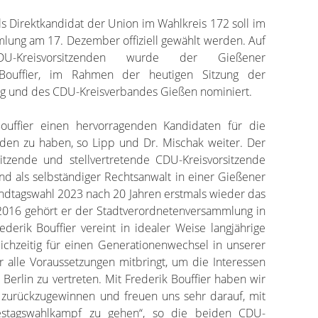
s Direktkandidat der Union im Wahlkreis 172 soll im
ung am 17. Dezember offiziell gewählt werden. Auf
-Kreisvorsitzenden wurde der Gießener
 Bouffier, im Rahmen der heutigen Sitzung der
rg und des CDU-Kreisverbandes Gießen nominiert.
Bouffier einen hervorragenden Kandidaten für die
den zu haben, so Lipp und Dr. Mischak weiter. Der
tzende und stellvertretende CDU-Kreisvorsitzende
 und als selbständiger Rechtsanwalt in einer Gießener
Landtagswahl 2023 nach 20 Jahren erstmals wieder das
 2016 gehört er der Stadtverordnetenversammlung in
derik Bouffier vereint in idealer Weise langjährige
eichzeitig für einen Generationenwechsel in unserer
er alle Voraussetzungen mitbringt, um die Interessen
 Berlin zu vertreten. Mit Frederik Bouffier haben wir
zurückzugewinnen und freuen uns sehr darauf, mit
tagswahlkampf zu gehen“, so die beiden CDU-