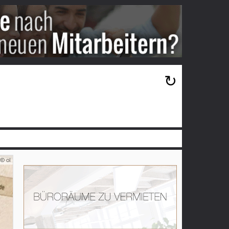
×
↻
© ol