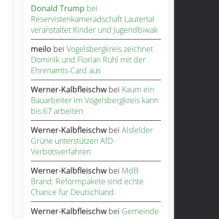
Donald Trump
bei
Reservistenkameradschaft Lautertal
veranstaltet Kinder und Jugendbiwak
meilo
bei
Vogelsbergkreis zeichnet
Dominik und Florian Rühl mit der
Ehrenamts-Card aus
Werner-Kalbfleischw
bei
Kaum ein
Bauarbeiter im Vogelsbergkreis kann
bis 67 arbeiten
Werner-Kalbfleischw
bei
Alsfelder
Grüne unterstützen AfD-
Verbotsverfahren
Werner-Kalbfleischw
bei
MdB
Brand: Reformpakete sind echte
Chance für Deutschland
Werner-Kalbfleischw
bei
Gemeinde