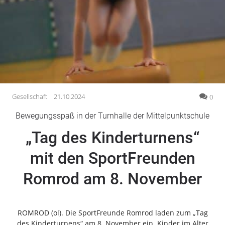
Gesellschaft
Gesundheit
Kultur
Lifestyle
Wirtschaft
Vogelsberg
Gesellschaft
21.10.2024
0
Alsfeld
Bewegungsspaß in der Turnhalle der Mittelpunktschule
Lauterbach
„Tag des Kinderturnens“
Romrod
Homberg
mit den SportFreunden
Ohm
Romrod am 8. November
Schotten
Schlitz
Antrifttal
ROMROD (ol). Die SportFreunde Romrod laden zum „Tag
Feldatal
des Kinderturnens“ am 8. November ein. Kinder im Alter