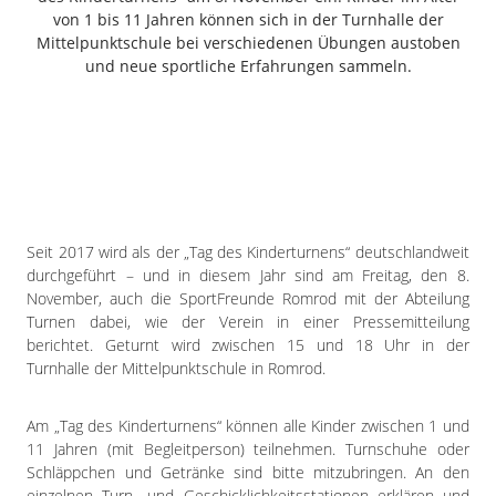
Freiensteinau
von 1 bis 11 Jahren können sich in der Turnhalle der
Mittelpunktschule bei verschiedenen Übungen austoben
Gemünden
und neue sportliche Erfahrungen sammeln.
Grebenau
Grebenhain
Herbstein
Kirtorf
Lautertal
Mücke
Seit 2017 wird als der „Tag des Kinderturnens“ deutschlandweit
Schwalmtal
durchgeführt – und in diesem Jahr sind am Freitag, den 8.
Ulrichstein
November, auch die SportFreunde Romrod mit der Abteilung
Wartenberg
Turnen dabei, wie der Verein in einer Pressemitteilung
berichtet. Geturnt wird zwischen 15 und 18 Uhr in der
Schwalm
Turnhalle der Mittelpunktschule in Romrod.
Fulda
Am „Tag des Kinderturnens“ können alle Kinder zwischen 1 und
Gießen
11 Jahren (mit Begleitperson) teilnehmen. Turnschuhe oder
Schläppchen und Getränke sind bitte mitzubringen. An den
einzelnen Turn- und Geschicklichkeitsstationen erklären und