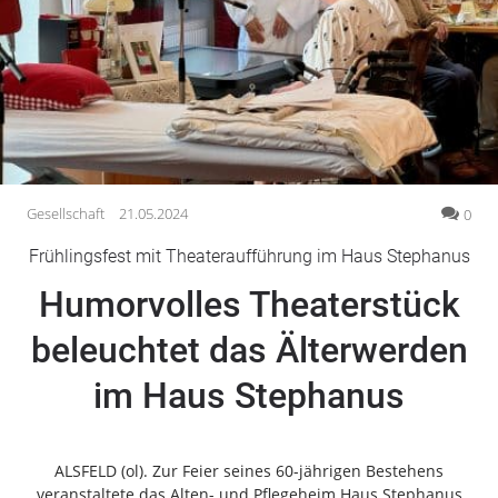
Gesellschaft
Gesundheit
Kultur
Lifestyle
Wirtschaft
Vogelsberg
Gesellschaft
21.05.2024
0
Alsfeld
Frühlingsfest mit Theateraufführung im Haus Stephanus
Lauterbach
Humorvolles Theaterstück
Romrod
Homberg
beleuchtet das Älterwerden
Ohm
im Haus Stephanus
Schotten
Schlitz
Antrifttal
ALSFELD (ol). Zur Feier seines 60-jährigen Bestehens
Feldatal
veranstaltete das Alten- und Pflegeheim Haus Stephanus