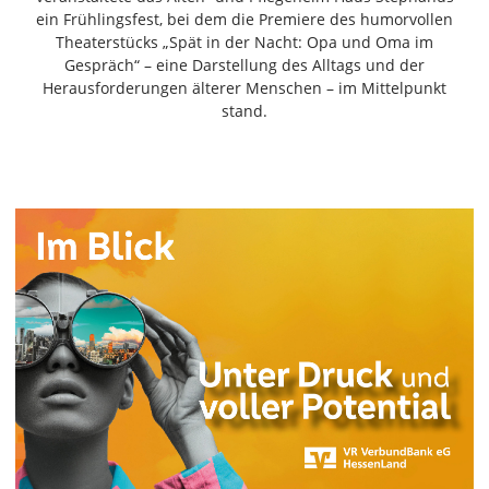
Freiensteinau
ein Frühlingsfest, bei dem die Premiere des humorvollen
Theaterstücks „Spät in der Nacht: Opa und Oma im
Gemünden
Gespräch“ – eine Darstellung des Alltags und der
Grebenau
Herausforderungen älterer Menschen – im Mittelpunkt
Grebenhain
stand.
Herbstein
Kirtorf
Lautertal
Mücke
Schwalmtal
Ulrichstein
Wartenberg
Schwalm
Fulda
Gießen