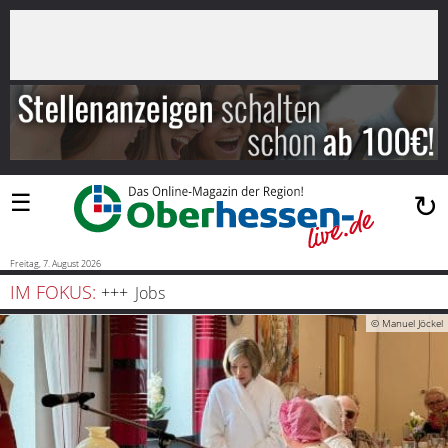
×
Suchen
…
Startseite
Blaulicht
☰
↻
Sport
Politik
Freitag, 7. August 2026
IM FOKUS:
Jobs
Bauen
© Manuel Jöckel
und
Wohnen
Freizeit