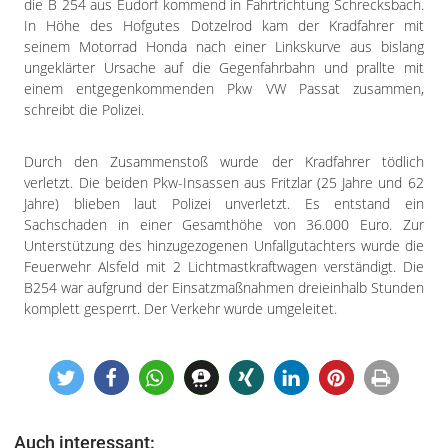
Impressum
die B 254 aus Eudorf kommend in Fahrtrichtung Schrecksbach.
In Höhe des Hofgutes Dotzelrod kam der Kradfahrer mit
Datenschutzerklärung
seinem Motorrad Honda nach einer Linkskurve aus bislang
ungeklärter Ursache auf die Gegenfahrbahn und prallte mit
einem entgegenkommenden Pkw VW Passat zusammen,
schreibt die Polizei.
Durch den Zusammenstoß wurde der Kradfahrer tödlich
verletzt. Die beiden Pkw-Insassen aus Fritzlar (25 Jahre und 62
Jahre) blieben laut Polizei unverletzt. Es entstand ein
Sachschaden in einer Gesamthöhe von 36.000 Euro. Zur
Unterstützung des hinzugezogenen Unfallgutachters wurde die
Feuerwehr Alsfeld mit 2 Lichtmastkraftwagen verständigt. Die
B254 war aufgrund der Einsatzmaßnahmen dreieinhalb Stunden
komplett gesperrt. Der Verkehr wurde umgeleitet.
Auch interessant: