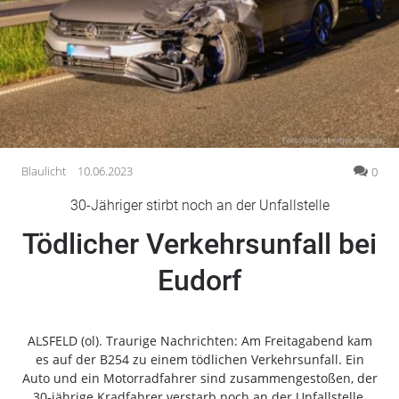
Gesellschaft
Gesundheit
Kultur
Lifestyle
Wirtschaft
Vogelsberg
Blaulicht
10.06.2023
0
Alsfeld
30-Jähriger stirbt noch an der Unfallstelle
Lauterbach
Tödlicher Verkehrsunfall bei
Romrod
Homberg
Eudorf
Ohm
Schotten
Schlitz
ALSFELD (ol). Traurige Nachrichten: Am Freitagabend kam
es auf der B254 zu einem tödlichen Verkehrsunfall. Ein
Antrifttal
Auto und ein Motorradfahrer sind zusammengestoßen, der
Feldatal
30-jährige Kradfahrer verstarb noch an der Unfallstelle.