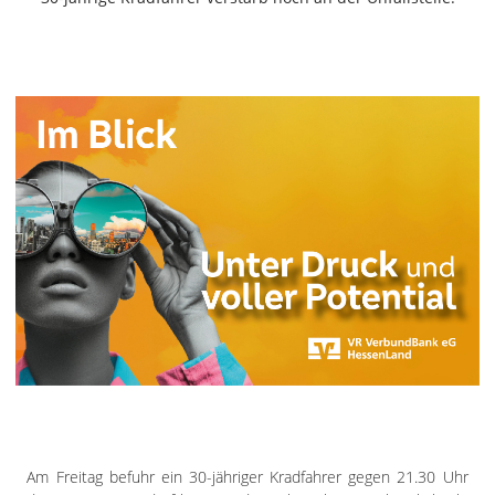
Freiensteinau
Gemünden
Grebenau
Grebenhain
Herbstein
Kirtorf
Lautertal
Mücke
Schwalmtal
Ulrichstein
Wartenberg
Schwalm
Fulda
Gießen
Am Freitag befuhr ein 30-jähriger Kradfahrer gegen 21.30 Uhr