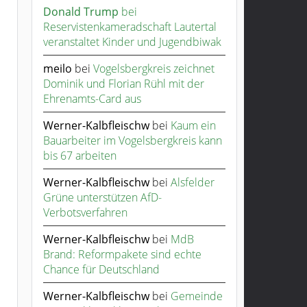
Donald Trump
bei
Reservistenkameradschaft Lautertal
veranstaltet Kinder und Jugendbiwak
meilo
bei
Vogelsbergkreis zeichnet
Dominik und Florian Rühl mit der
Ehrenamts-Card aus
Werner-Kalbfleischw
bei
Kaum ein
Bauarbeiter im Vogelsbergkreis kann
bis 67 arbeiten
Werner-Kalbfleischw
bei
Alsfelder
Grüne unterstützen AfD-
Verbotsverfahren
Werner-Kalbfleischw
bei
MdB
Brand: Reformpakete sind echte
Chance für Deutschland
Werner-Kalbfleischw
bei
Gemeinde