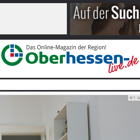
© T. Sc