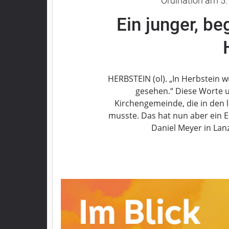
Ordination am 5.
Grebenau
Ein junger, be
Grebenhain
Herbstein
Kirtorf
Lautertal
HERBSTEIN (ol). „In Herbstein 
Mücke
gesehen.“ Diese Worte u
Schwalmtal
Kirchengemeinde, die in den 
Ulrichstein
musste. Das hat nun aber ein
Wartenberg
Daniel Meyer in Lan
Schwalm
Fulda
Gießen
Impressum
Datenschutzerklärung