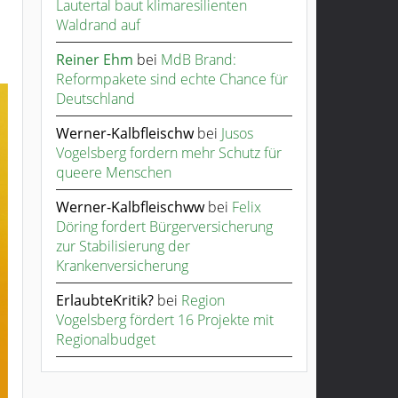
Lautertal baut klimaresilienten
Waldrand auf
Reiner Ehm
bei
MdB Brand:
Reformpakete sind echte Chance für
Deutschland
Werner-Kalbfleischw
bei
Jusos
Vogelsberg fordern mehr Schutz für
queere Menschen
Werner-Kalbfleischww
bei
Felix
Döring fordert Bürgerversicherung
zur Stabilisierung der
Krankenversicherung
ErlaubteKritik?
bei
Region
Vogelsberg fördert 16 Projekte mit
Regionalbudget