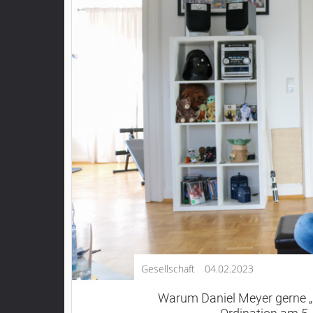
Kultur
Lifestyle
Wirtschaft
Vogelsberg
Alsfeld
Lauterbach
Romrod
Homberg
Ohm
Schotten
Schlitz
Antrifttal
Gesellschaft
04.02.2023
Feldatal
Freiensteinau
Warum Daniel Meyer gerne „D
Gemünden