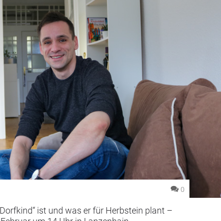
0
orfkind“ ist und was er für Herbstein plant –