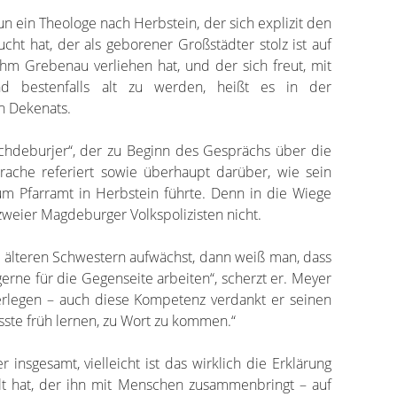
n ein Theologe nach Herbstein, der sich explizit den
ht hat, der als geborener Großstädter stolz ist auf
ihm Grebenau verliehen hat, und der sich freut, mit
 bestenfalls alt zu werden, heißt es in der
n Dekenats.
Machdeburjer“, der zu Beginn des Gesprächs über die
rache referiert sowie überhaupt darüber, wie sein
 zum Pfarramt in Herbstein führte. Denn in die Wiege
zweier Magdeburger Volkspolizisten nicht.
 älteren Schwestern aufwächst, dann weiß man, dass
 gerne für die Gegenseite arbeiten“, scherzt er. Meyer
verlegen – auch diese Kompetenz verdankt er seinen
sste früh lernen, zu Wort zu kommen.“
insgesamt, vielleicht ist das wirklich die Erklärung
lt hat, der ihn mit Menschen zusammenbringt – auf