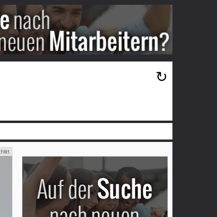
×
↻
hlitt