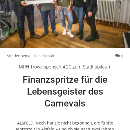
Gesellschaft
Gesundheit
Kultur
Lifestyle
Wirtschaft
Vogelsberg
Sonderthema
Gesellschaft
0
Alsfeld
MRH Trowe sponsert ACC zum Stadtjubiläum
Lauterbach
Finanzspritze für die
Romrod
Homberg
Lebensgeister des
Ohm
Carnevals
Schotten
Schlitz
Antrifttal
ALSFELD. Noch hat sie nicht begonnen, die fünfte
Feldatal
Jahreszeit in Alsfeld – und ob sie nach zwei Jahren