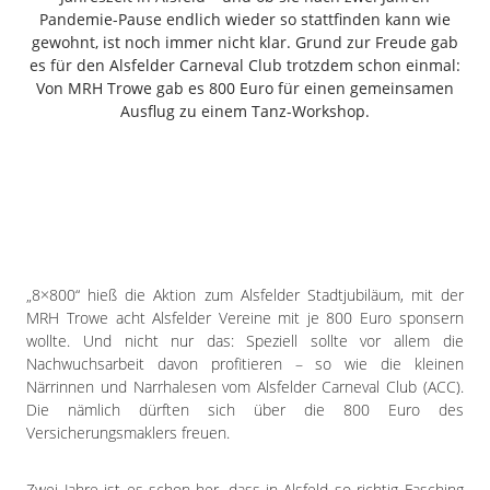
Freiensteinau
Pandemie-Pause endlich wieder so stattfinden kann wie
gewohnt, ist noch immer nicht klar. Grund zur Freude gab
Gemünden
es für den Alsfelder Carneval Club trotzdem schon einmal:
Grebenau
Von MRH Trowe gab es 800 Euro für einen gemeinsamen
Grebenhain
Ausflug zu einem Tanz-Workshop.
Herbstein
Kirtorf
Lautertal
Mücke
Schwalmtal
Ulrichstein
„8×800“ hieß die Aktion zum Alsfelder Stadtjubiläum, mit der
Wartenberg
MRH Trowe acht Alsfelder Vereine mit je 800 Euro sponsern
wollte. Und nicht nur das: Speziell sollte vor allem die
Schwalm
Nachwuchsarbeit davon profitieren – so wie die kleinen
Närrinnen und Narrhalesen vom Alsfelder Carneval Club (ACC).
Fulda
Die nämlich dürften sich über die 800 Euro des
Gießen
Versicherungsmaklers freuen.
Zwei Jahre ist es schon her, dass in Alsfeld so richtig Fasching