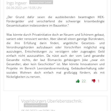
Ingo Ingwer
04.09.2022 um 15:05 Uhr
„Der Grund dafür seien die ausbleibenden beantragten IKEK-
Fördergelder und verschärfend die schwierige krisenbedingte
Gesamtsituation insbesondere im Bausektor.“
Was könnte durch Privatinitiative doch an Neuem und Schönem gebaut,
saniert oder renoviert werden. Aber überall sitzen garstige Bürokraten,
die ihre Erfüllung darin finden, angebliche Gesetzes- und
Verordnungshürden aufzubauen oder Vorschriften möglichst eng
auszulegen, Entscheidungen zu verzögern oder zugesagtes Geld
einfach nicht auszuzahlen. Da nützt auch der vom Land gesandte
Gesandte nichts, der laut Bismarcks gehässigem Joke „zwar ein
Gesandter, aber kein Geschickter“ ist. Man könnte Innovationen und
Projekte im Bereich Leerstandsvermeidung, Gebäudeerhaltung oder
soziales Wohnen doch einfach mal großzügig fördern, als mit
Nickeligkeiten zu nerven.
22
1
Vogelsbürgers Überlebenstechnik:
05.09.2022 um 9:08 Uhr