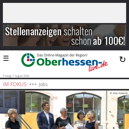
×
Suchen
…
Startseite
Blaulicht
☰
↻
Sport
Politik
Freitag, 7. August 2026
IM FOKUS:
Jobs
Bauen
© Alte Kelterei
und
Wohnen
Freizeit