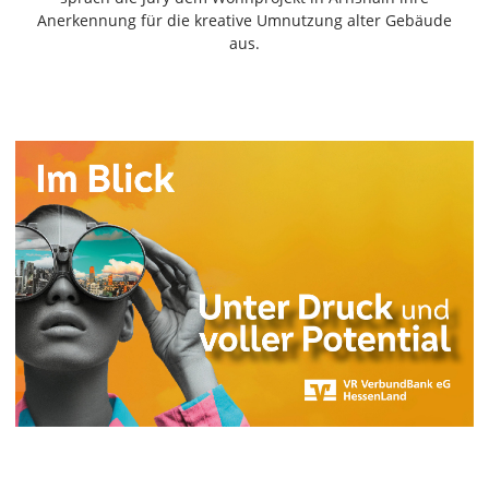
Freiensteinau
Anerkennung für die kreative Umnutzung alter Gebäude
aus.
Gemünden
Grebenau
Grebenhain
Herbstein
Kirtorf
Lautertal
Mücke
Schwalmtal
Ulrichstein
Wartenberg
Schwalm
Fulda
Gießen