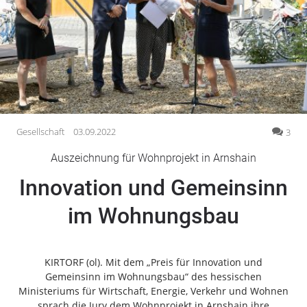
Gesellschaft
Gesundheit
Kultur
Lifestyle
Wirtschaft
Vogelsberg
Gesellschaft
03.09.2022
3
Alsfeld
Auszeichnung für Wohnprojekt in Arnshain
Lauterbach
Innovation und Gemeinsinn
Romrod
Homberg
im Wohnungsbau
Ohm
Schotten
Schlitz
KIRTORF (ol). Mit dem „Preis für Innovation und
Gemeinsinn im Wohnungsbau“ des hessischen
Antrifttal
Ministeriums für Wirtschaft, Energie, Verkehr und Wohnen
Feldatal
sprach die Jury dem Wohnprojekt in Arnshain ihre