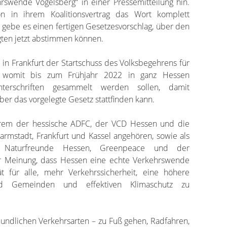
ehrswende Vogelsberg“ in einer Pressemitteilung hin.
n in ihrem Koalitionsvertrag das Wort komplett
 gebe es einen fertigen Gesetzesvorschlag, über den
gten jetzt abstimmen können.
 in Frankfurt der Startschuss des Volksbegehrens für
 womit bis zum Frühjahr 2022 in ganz Hessen
terschriften gesammelt werden sollen, damit
ber das vorgelegte Gesetz stattfinden kann.
erem der hessische ADFC, der VCD Hessen und die
Darmstadt, Frankfurt und Kassel angehören, sowie als
 Naturfreunde Hessen, Greenpeace und der
er Meinung, dass Hessen eine echte Verkehrswende
t für alle, mehr Verkehrssicherheit, eine höhere
nd Gemeinden und effektiven Klimaschutz zu
eundlichen Verkehrsarten – zu Fuß gehen, Radfahren,