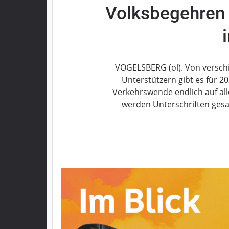
Volksbegehren 
Grebenau
Grebenhain
Herbstein
Kirtorf
Lautertal
VOGELSBERG (ol). Von versch
Mücke
Unterstützern gibt es für 2
Verkehrswende endlich auf al
Schwalmtal
werden Unterschriften ges
Ulrichstein
Wartenberg
Schwalm
Fulda
Gießen
Impressum
Datenschutzerklärung