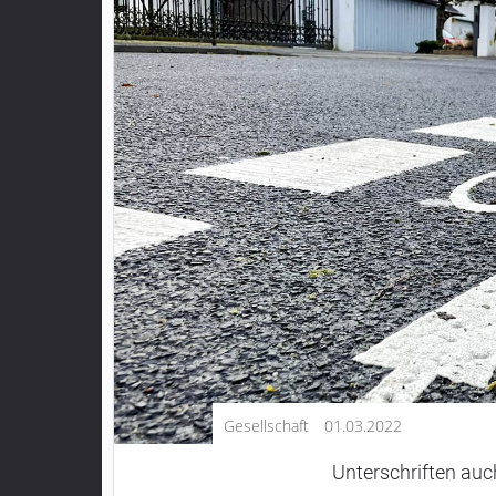
Kultur
Lifestyle
Wirtschaft
Vogelsberg
Alsfeld
Lauterbach
Romrod
Homberg
Ohm
Schotten
Schlitz
Antrifttal
Gesellschaft
01.03.2022
Feldatal
Freiensteinau
Unterschriften auc
Gemünden