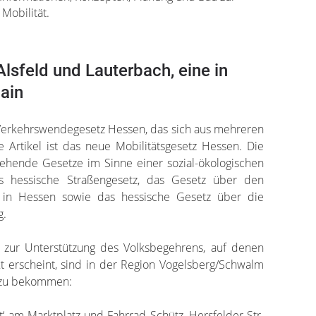
Mobilität.
Alsfeld und Lauterbach, eine in
ain
Verkehrswendegesetz Hessen, das sich aus mehreren
e Artikel ist das neue Mobilitätsgesetz Hessen. Die
tehende Gesetze im Sinne einer sozial-ökologischen
as hessische Straßengesetz, das Gesetz über den
r in Hessen sowie das hessische Gesetz über die
g.
n zur Unterstützung des Volksbegehrens, auf denen
xt erscheint, sind in der Region Vogelsberg/Schwalm
n zu bekommen:
‘ am Marktplatz und Fahrrad Schütz, Hersfelder Str.