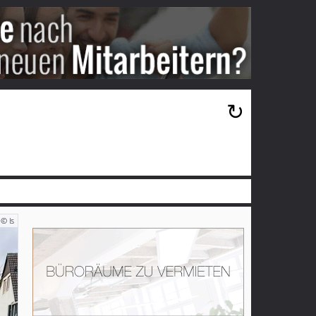
×
↻
© ls