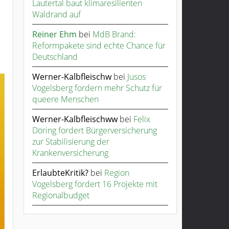
Lautertal baut klimaresilienten
Waldrand auf
Reiner Ehm
bei
MdB Brand:
Reformpakete sind echte Chance für
Deutschland
Werner-Kalbfleischw
bei
Jusos
Vogelsberg fordern mehr Schutz für
queere Menschen
Werner-Kalbfleischww
bei
Felix
Döring fordert Bürgerversicherung
zur Stabilisierung der
Krankenversicherung
ErlaubteKritik?
bei
Region
Vogelsberg fördert 16 Projekte mit
Regionalbudget