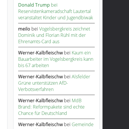
Donald Trump
bei
Reservistenkameradschaft Lautertal
veranstaltet Kinder und Jugendbiwak
meilo
bei
Vogelsbergkreis zeichnet
Dominik und Florian Rühl mit der
Ehrenamts-Card aus
Werner-Kalbfleischw
bei
Kaum ein
Bauarbeiter im Vogelsbergkreis kann
bis 67 arbeiten
Werner-Kalbfleischw
bei
Alsfelder
Grüne unterstützen AfD-
Verbotsverfahren
Werner-Kalbfleischw
bei
MdB
Brand: Reformpakete sind echte
Chance für Deutschland
Werner-Kalbfleischw
bei
Gemeinde